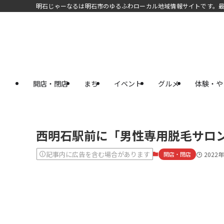
明石じゃーなるは明石市のゆるふわローカル地域情報サイトです。
開店・閉店
まち
イベント
グルメ
体験・や
西明石駅前に「男性専用脱毛サロン 
記事内に広告を含む場合があります
開店・閉店
2022