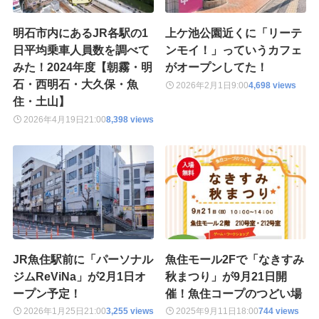
明石市内にあるJR各駅の1
上ケ池公園近くに「リーテ
日平均乗車人員数を調べて
ンモイ！」っていうカフェ
みた！2024年度【朝霧・明
がオープンしてた！
石・西明石・大久保・魚
2026年2月1日
9:00
4,698 views
住・土山】
2026年4月19日
21:00
8,398 views
JR魚住駅前に「パーソナル
魚住モール2Fで「なきすみ
ジムReViNa」が2月1日オ
秋まつり」が9月21日開
ープン予定！
催！魚住コープのつどい場
2026年1月25日
21:00
3,255 views
2025年9月11日
18:00
744 views