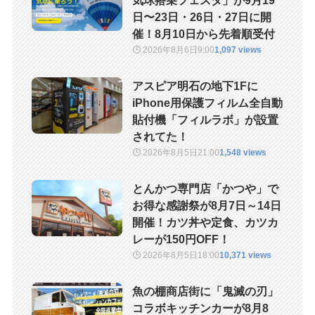
気球搭乗フェスタ」が9月19
日〜23日・26日・27日に開
催！8月10日から先着順受付
2026年8月6日
9:00
1,097 views
アスピア明石の地下1Fに
iPhone用保護フィルム全自動
貼付機「フィルラボ」が設置
されてた！
2026年8月5日
21:00
1,548 views
とんかつ専門店「かつや」で
お得な感謝祭が8月7日～14日
開催！カツ丼や定食、カツカ
レーが150円OFF！
2026年8月5日
18:00
10,371 views
魚の棚商店街に「鬼滅の刃」
コラボキッチンカーが8月8