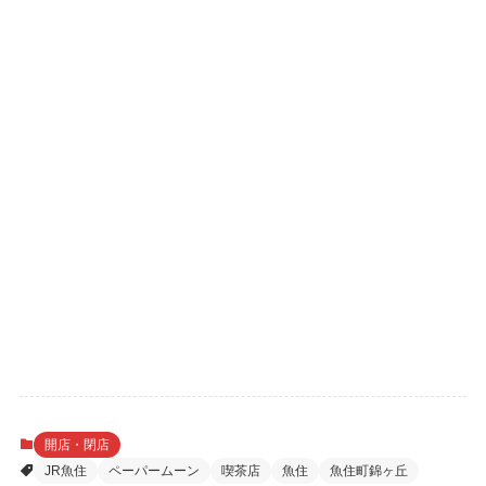
開店・閉店
JR魚住
ペーパームーン
喫茶店
魚住
魚住町錦ヶ丘