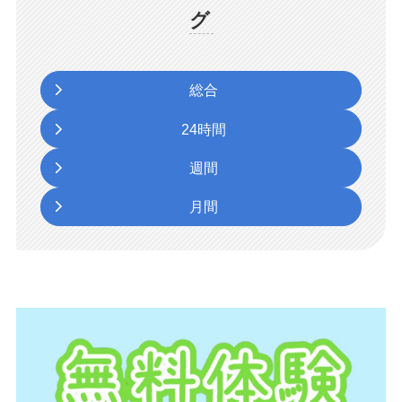
グ
総合
24時間
週間
月間