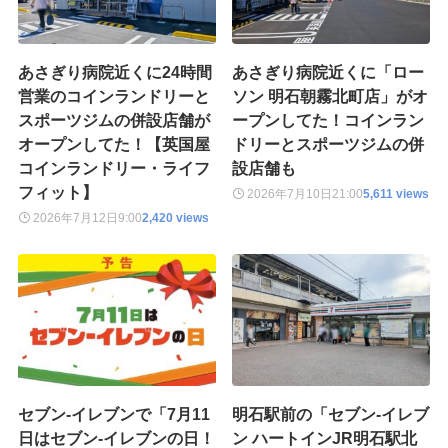
あさぎり病院近くに24時間
あさぎり病院近くに「ロー
営業のコインランドリーと
ソン 明石朝霧北町店」がオ
スポーツジムの併設店舗が
ープンしてた！コインラン
オープンしてた！【英国屋
ドリーとスポーツジムの併
コインランドリー・ライフ
設店舗も
フィット】
2026年7月10日
21:00
5,611 views
2026年7月12日
9:00
2,420 views
セブン-イレブンで「7月11
明石駅前の「セブン-イレブ
日はセブン‐イレブンの日！
ン ハートインJR明石駅北