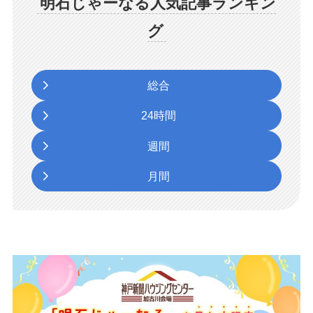
明石じゃーなる人気記事ランキン
グ
総合
24時間
週間
月間