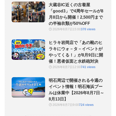
大蔵谷IC近くの古着屋
「good3」で4周年セールが8
月8日から開催！2,500円まで
の半袖衣類が50%OFF
2026年8月7日
15:00
370 views
ヒラキ岩岡店で「あの靴のヒ
ラキにウォ－タ－イベントが
やってくる！」が8月9日に開
催！悪者仮面と水鉄砲対決
2026年8月7日
12:00
741 views
明石周辺で開催される今週の
イベント情報！明石海浜プー
ルは休業中【2026年8月7日～
8月13日】
2026年8月7日
9:00
724 views