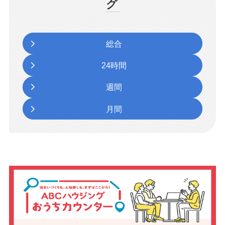
グ
総合
24時間
週間
月間