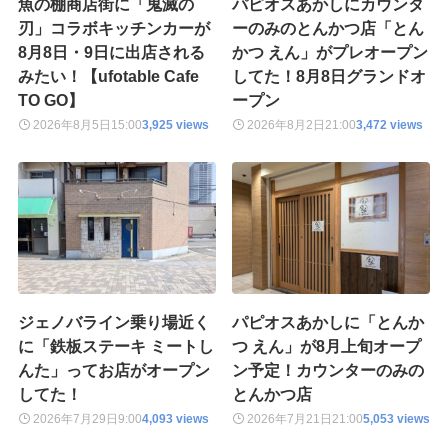
魚の棚商店街に「鬼滅の
パピオスあかしにカウンタ
刃」コラボキッチンカーが
ーのみのとんかつ店「とん
8月8日・9日に出店される
かつ えん」がプレオープン
みたい！【ufotable Cafe
してた！8月8日グランドオ
TO GO】
ープン
2026年8月5日
15:00
3,925 views
2026年8月2日
21:00
3,472 views
ジェノバライン乗り場近く
パピオスあかしに「とんか
に「鉄板ステーキ ミートし
つ えん」が8月上旬オープ
んた」ってお店がオープン
ン予定！カウンターのみの
してた！
とんかつ店
2026年7月29日
9:00
4,093 views
2026年7月21日
21:00
5,053 views