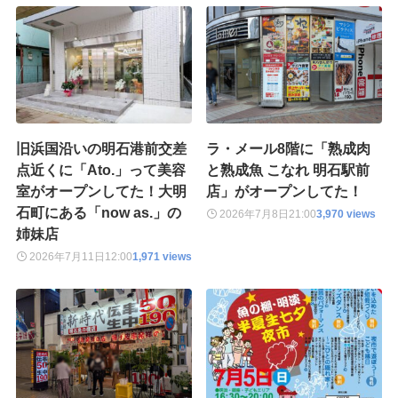
旧浜国沿いの明石港前交差
ラ・メール8階に「熟成肉
点近くに「Ato.」って美容
と熟成魚 こなれ 明石駅前
室がオープンしてた！大明
店」がオープンしてた！
石町にある「now as.」の
2026年7月8日
21:00
3,970 views
姉妹店
2026年7月11日
12:00
1,971 views