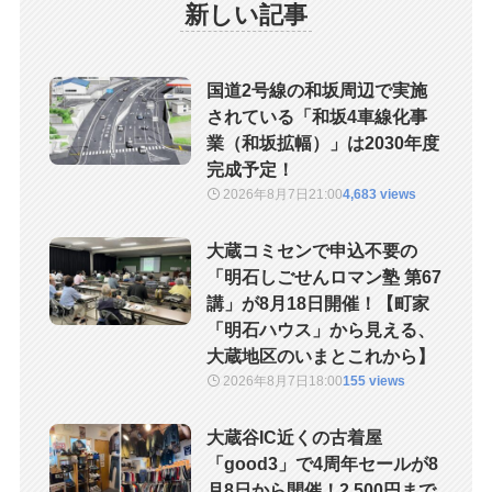
新しい記事
国道2号線の和坂周辺で実施
されている「和坂4車線化事
業（和坂拡幅）」は2030年度
完成予定！
2026年8月7日
21:00
4,683 views
大蔵コミセンで申込不要の
「明石しごせんロマン塾 第67
講」が8月18日開催！【町家
「明石ハウス」から見える、
大蔵地区のいまとこれから】
2026年8月7日
18:00
155 views
大蔵谷IC近くの古着屋
「good3」で4周年セールが8
月8日から開催！2,500円まで