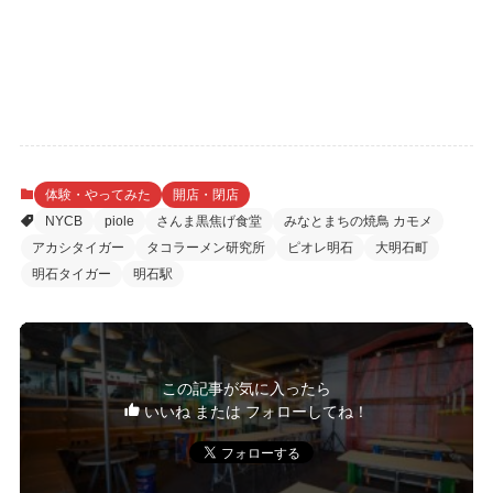
体験・やってみた
開店・閉店
NYCB
piole
さんま黒焦げ食堂
みなとまちの焼鳥 カモメ
アカシタイガー
タコラーメン研究所
ピオレ明石
大明石町
明石タイガー
明石駅
この記事が気に入ったら
いいね または フォローしてね！