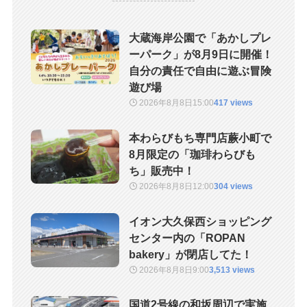
大蔵海岸公園で「あかしプレ
ーパーク」が8月9日に開催！
自分の責任で自由に遊ぶ冒険
遊び場
2026年8月8日
15:00
417 views
本わらびもち専門店蕨小町で
8月限定の「珈琲わらびも
ち」販売中！
2026年8月8日
12:00
304 views
イオン大久保西ショッピング
センター内の「ROPAN
bakery」が閉店してた！
2026年8月8日
9:00
3,513 views
国道2号線の和坂周辺で実施