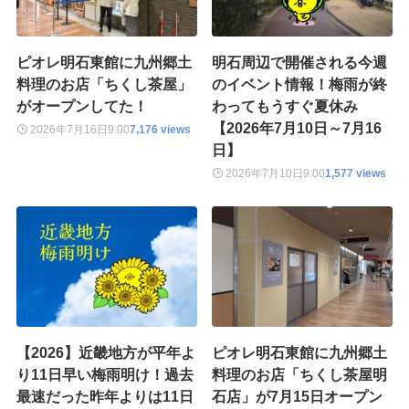
ピオレ明石東館に九州郷土
明石周辺で開催される今週
料理のお店「ちくし茶屋」
のイベント情報！梅雨が終
がオープンしてた！
わってもうすぐ夏休み
【2026年7月10日～7月16
2026年7月16日
9:00
7,176 views
日】
2026年7月10日
9:00
1,577 views
【2026】近畿地方が平年よ
ピオレ明石東館に九州郷土
り11日早い梅雨明け！過去
料理のお店「ちくし茶屋明
最速だった昨年よりは11日
石店」が7月15日オープン