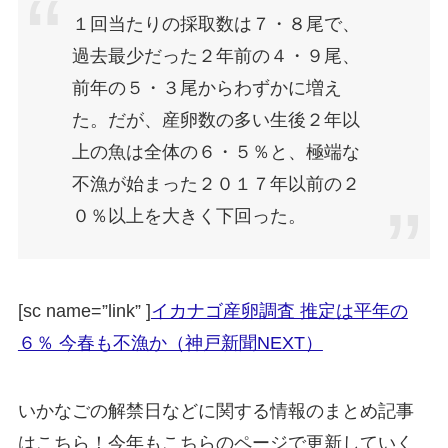
１回当たりの採取数は７・８尾で、
過去最少だった２年前の４・９尾、
前年の５・３尾からわずかに増え
た。だが、産卵数の多い生後２年以
上の魚は全体の６・５％と、極端な
不漁が始まった２０１７年以前の２
０％以上を大きく下回った。
[sc name=”link” ]
イカナゴ産卵調査 推定は平年の
６％ 今春も不漁か（神戸新聞NEXT）
いかなごの解禁日などに関する情報のまとめ記事
はこちら！今年もこちらのページで更新していく