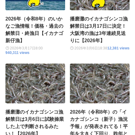
2026年（令和8年）のいか
播磨灘のイカナゴシンコ漁
なご漁情報！価格・過去の
解禁日は3月17日に決定！
解禁日・終漁日【イカナゴ
大阪湾の漁は3年連続見送
新仔漁】
りに【2026年】
2026年3月17日
8:00
2026年3月6日
18:38
12,381 views
940,311 views
播磨灘のイカナゴシンコ漁
2026年（令和8年）の「イ
解禁日は3月6日に試験操業
カナゴシンコ（新子）漁況
した上で判断されるみた
予報」が発表されてる！平
い！【2026年】
年を大きく下回り、昨年と