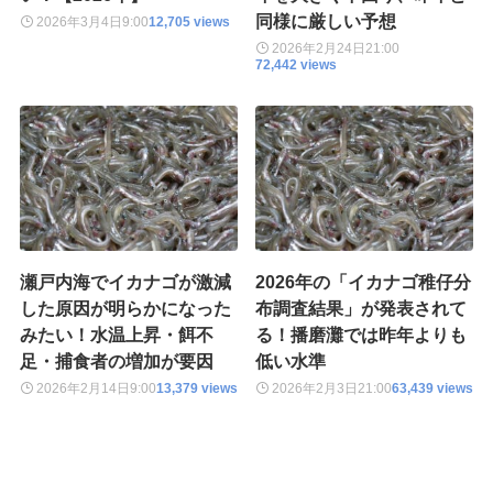
同様に厳しい予想
2026年3月4日
9:00
12,705 views
2026年2月24日
21:00
72,442 views
瀬戸内海でイカナゴが激減
2026年の「イカナゴ稚仔分
した原因が明らかになった
布調査結果」が発表されて
みたい！水温上昇・餌不
る！播磨灘では昨年よりも
足・捕食者の増加が要因
低い水準
2026年2月14日
9:00
13,379 views
2026年2月3日
21:00
63,439 views