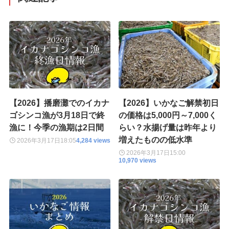
【2026】播磨灘でのイカナ
【2026】いかなご解禁初日
ゴシンコ漁が3月18日で終
の価格は5,000円～7,000く
漁に！今季の漁期は2日間
らい？水揚げ量は昨年より
増えたものの低水準
2026年3月17日
18:05
4,284 views
2026年3月17日
15:00
10,970 views