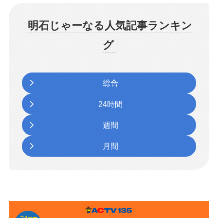
明石じゃーなる人気記事ランキン
グ
総合
24時間
週間
月間