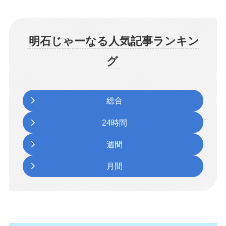
明石じゃーなる人気記事ランキン
グ
総合
24時間
週間
月間