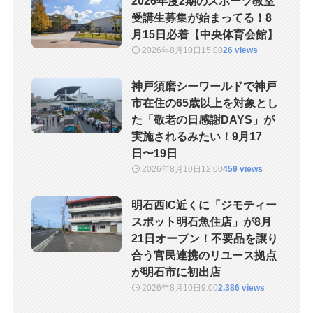
2026年度2期のスポーツ教室
受講生募集が始まってる！8
月15日必着【中央体育会館】
2026年8月10日
15:00
26 views
神戸須磨シーワールドで神戸
市在住の65歳以上を対象とし
た「敬老の日感謝DAYS」が
実施されるみたい！9月17
日〜19日
2026年8月10日
12:00
459 views
明石西IC近くに「ジモティー
スポット明石魚住店」が8月
21日オープン！不要品を譲り
合う官民連携のリユース拠点
が明石市に初出店
2026年8月10日
9:00
2,386 views