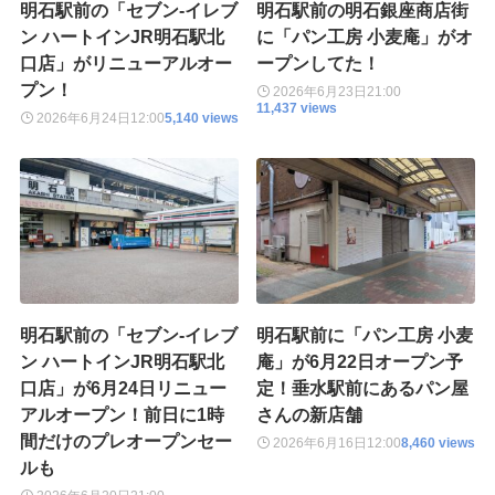
明石駅前の「セブン-イレブ
明石駅前の明石銀座商店街
ン ハートインJR明石駅北
に「パン工房 小麦庵」がオ
口店」がリニューアルオー
ープンしてた！
プン！
2026年6月23日
21:00
11,437 views
2026年6月24日
12:00
5,140 views
明石駅前の「セブン-イレブ
明石駅前に「パン工房 小麦
ン ハートインJR明石駅北
庵」が6月22日オープン予
口店」が6月24日リニュー
定！垂水駅前にあるパン屋
アルオープン！前日に1時
さんの新店舗
間だけのプレオープンセー
2026年6月16日
12:00
8,460 views
ルも