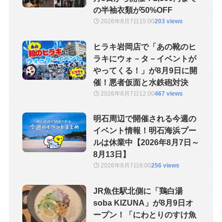
の半袖衣類が50%OFF
2026年8月7日
15:00
203 views
ヒラキ岩岡店で「あの靴のヒ
ラキにウォ－タ－イベントが
やってくる！」が8月9日に開
催！悪者仮面と水鉄砲対決
2026年8月7日
12:00
467 views
明石周辺で開催される今週の
イベント情報！明石海浜プー
ルは休業中【2026年8月7日～
8月13日】
2026年8月7日
9:00
256 views
JR魚住駅北側に「鶏白湯
soba KIZUNA」が8月9日オ
ープン！「にわとりのすけ魚