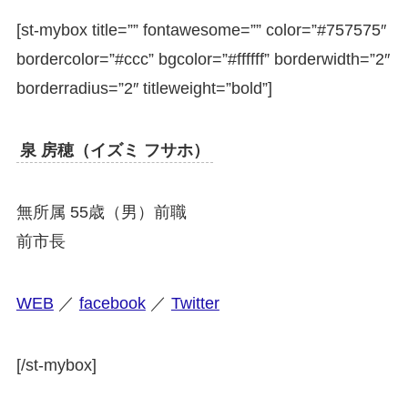
[st-mybox title=”” fontawesome=”” color=”#757575″
bordercolor=”#ccc” bgcolor=”#ffffff” borderwidth=”2″
borderradius=”2″ titleweight=”bold”]
泉 房穂（イズミ フサホ）
無所属 55歳（男）前職
前市長
WEB
／
facebook
／
Twitter
[/st-mybox]