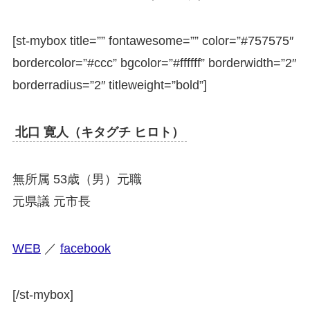
[st-mybox title=”” fontawesome=”” color=”#757575″
bordercolor=”#ccc” bgcolor=”#ffffff” borderwidth=”2″
borderradius=”2″ titleweight=”bold”]
北口 寛人（キタグチ ヒロト）
無所属 53歳（男）元職
元県議 元市長
WEB
／
facebook
[/st-mybox]