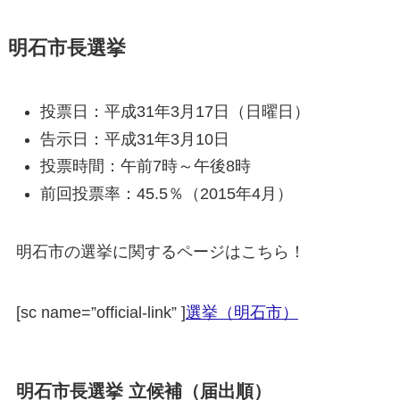
明石市長選挙
投票日：平成
31
年
3
月
17
日（
日曜日
）
告示日：平成
31
年3月10日
投票時間：午前7時～午後8時
前回投票率：45.5％（2015年4月）
明石市の選挙に関するページはこちら！
[sc name=”official-link” ]
選挙（明石市）
明石市長選挙 立候補（届出順）