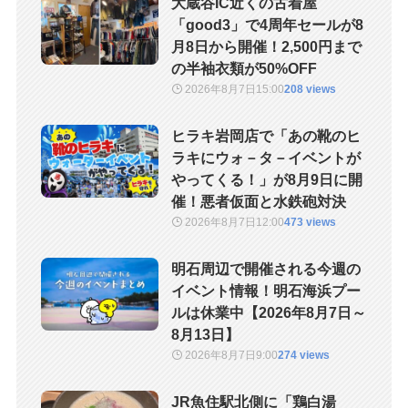
大蔵谷IC近くの古着屋
「good3」で4周年セールが8
月8日から開催！2,500円まで
の半袖衣類が50%OFF
2026年8月7日
15:00
208 views
ヒラキ岩岡店で「あの靴のヒ
ラキにウォ－タ－イベントが
やってくる！」が8月9日に開
催！悪者仮面と水鉄砲対決
2026年8月7日
12:00
473 views
明石周辺で開催される今週の
イベント情報！明石海浜プー
ルは休業中【2026年8月7日～
8月13日】
2026年8月7日
9:00
274 views
JR魚住駅北側に「鶏白湯