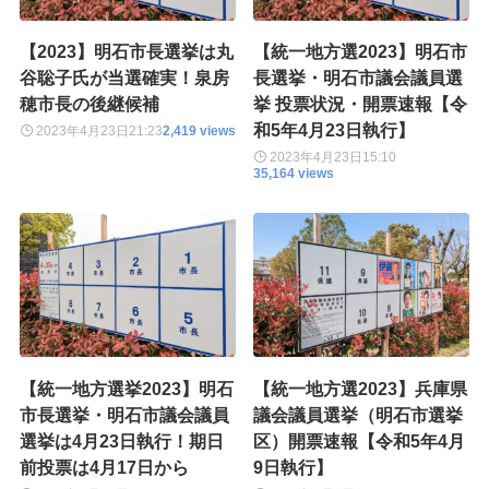
【2023】明石市長選挙は丸
【統一地方選2023】明石市
谷聡子氏が当選確実！泉房
長選挙・明石市議会議員選
穂市長の後継候補
挙 投票状況・開票速報【令
和5年4月23日執行】
2023年4月23日
21:23
2,419 views
2023年4月23日
15:10
35,164 views
【統一地方選挙2023】明石
【統一地方選2023】兵庫県
市長選挙・明石市議会議員
議会議員選挙（明石市選挙
選挙は4月23日執行！期日
区）開票速報【令和5年4月
前投票は4月17日から
9日執行】