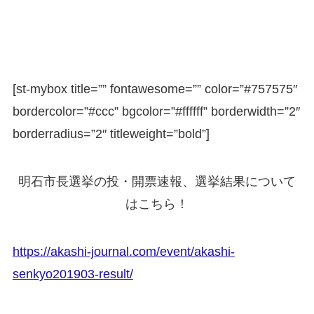
[st-mybox title=”” fontawesome=”” color=”#757575″
bordercolor=”#ccc” bgcolor=”#ffffff” borderwidth=”2″
borderradius=”2″ titleweight=”bold”]
明石市長選挙の投・開票速報、選挙結果について
はこちら！
https://akashi-journal.com/event/akashi-
senkyo201903-result/