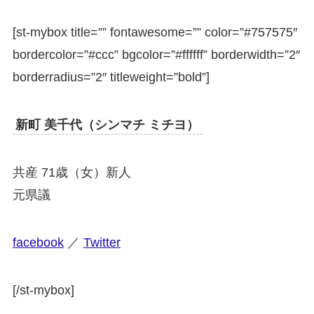
[st-mybox title=”” fontawesome=”” color=”#757575″
bordercolor=”#ccc” bgcolor=”#ffffff” borderwidth=”2″
borderradius=”2″ titleweight=”bold”]
新町 美千代（シンマチ ミチヨ）
共産 71歳（女）新人
元県議
facebook
／
Twitter
[/st-mybox]