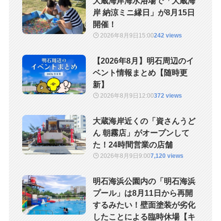
大蔵海岸海水浴場で「大蔵海
岸 納涼ミニ縁日」が8月15日
開催！
2026年8月9日
15:00
242 views
【2026年8月】明石周辺のイ
ベント情報まとめ【随時更
新】
2026年8月9日
12:00
372 views
大蔵海岸近くの「資さんうど
ん 朝霧店」がオープンして
た！24時間営業の店舗
2026年8月9日
9:00
7,120 views
明石海浜公園内の「明石海浜
プール」は8月11日から再開
するみたい！壁面塗装が劣化
したことによる臨時休場【キ