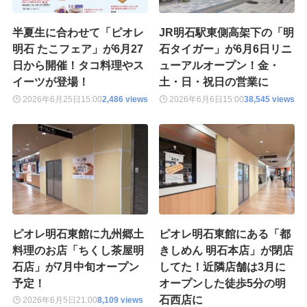
半夏生に合わせて「ピオレ
JR明石駅東側高架下の「明
明石 たこフェア」が6月27
石タイガー」が6月6日リニ
日から開催！タコ料理やス
ューアルオープン！金・
イーツが登場！
土・日・祝日の営業に
2026年6月25日
15:00
2,486 views
2026年6月6日
15:00
38,545 views
ピオレ明石東館に九州郷土
ピオレ明石東館にある「都
料理のお店「ちくし茶屋明
きしめん 明石本店」が閉店
石店」が7月中旬オープン
してた！近隣店舗は3月に
予定！
オープンした徒歩5分の明
石西店に
2026年6月5日
21:00
8,109 views