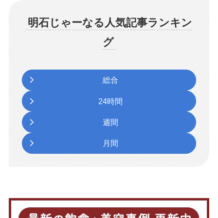
明石じゃーなる人気記事ランキン
グ
総合
24時間
週間
月間