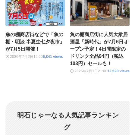
魚の棚商店街などで「魚の
魚の棚商店街に人気大衆居
棚・明淡 半夏生七夕夜市」
酒屋「新時代」が7月6日オ
が7月5日開催！
ープン予定！4日間限定の
ドリンク全品94円（税込
2026年7月2日
12:00
6,841 views
103円）セールも！
2026年7月1日
21:00
12,620 views
明石じゃーなる人気記事ランキン
グ