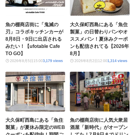
魚の棚商店街に「鬼滅の
大久保町西島にある「魚住
刃」コラボキッチンカーが
製菓」の日替わりパンやオ
8月8日・9日に出店される
ススメパン！夏休みクーポ
みたい！【ufotable Cafe
ンも配信されてる【2026年
TO GO】
8月】
2026年8月5日
15:00
3,179 views
2026年8月2日
12:00
1,314 views
大久保町西島にある「魚住
魚の棚商店街に人気大衆居
製菓」が夏休み限定のWEB
酒屋「新時代」がオープン
クーポンを配信中！期間ご
してた！7月9日までドリン