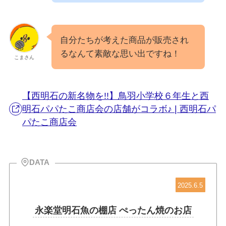
自分たちが考えた商品が販売され
るなんて素敵な思い出ですね！
こまさん
【西明石の新名物を!!】鳥羽小学校６年生と西
明石パパたこ商店会の店舗がコラボ♪ | 西明石パ
パたこ商店会
DATA
2025.6.5
永楽堂明石魚の棚店 ぺったん焼のお店