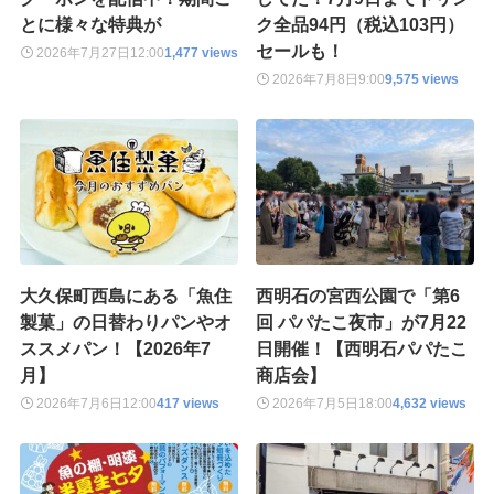
とに様々な特典が
ク全品94円（税込103円）
セールも！
2026年7月27日
12:00
1,477 views
2026年7月8日
9:00
9,575 views
大久保町西島にある「魚住
西明石の宮西公園で「第6
製菓」の日替わりパンやオ
回 パパたこ夜市」が7月22
ススメパン！【2026年7
日開催！【西明石パパたこ
月】
商店会】
2026年7月6日
12:00
417 views
2026年7月5日
18:00
4,632 views