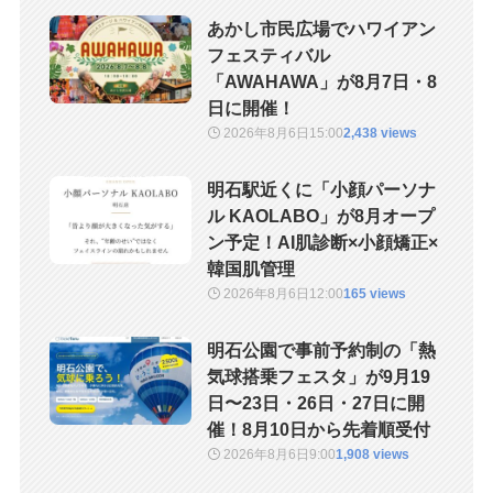
あかし市民広場でハワイアン
フェスティバル
「AWAHAWA」が8月7日・8
日に開催！
2026年8月6日
15:00
2,438 views
明石駅近くに「小顔パーソナ
ル KAOLABO」が8月オープ
ン予定！AI肌診断×小顔矯正×
韓国肌管理
2026年8月6日
12:00
165 views
明石公園で事前予約制の「熱
気球搭乗フェスタ」が9月19
日〜23日・26日・27日に開
催！8月10日から先着順受付
2026年8月6日
9:00
1,908 views