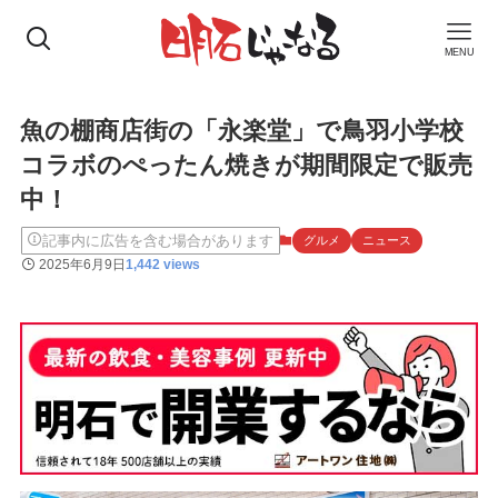
MENU
魚の棚商店街の「永楽堂」で鳥羽小学校
コラボのぺったん焼きが期間限定で販売
中！
記事内に広告を含む場合があります
グルメ
ニュース
2025年6月9日
1,442 views