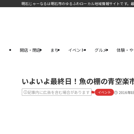
明石じゃーなるは明石市のゆるふわローカル地域情報サイトです。
開店・閉店
まち
イベント
グルメ
体験・や
いよいよ最終日！魚の棚の青空楽市で
記事内に広告を含む場合があります
イベント
2016年8