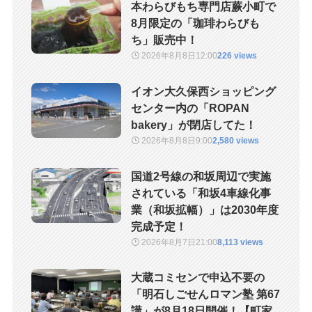
本わらびもち専門店蕨小町で
8月限定の「珈琲わらびも
ち」販売中！
2026年8月8日
12:00
226 views
イオン大久保西ショッピング
センター内の「ROPAN
bakery」が閉店してた！
2026年8月8日
9:00
2,580 views
国道2号線の和坂周辺で実施
されている「和坂4車線化事
業（和坂拡幅）」は2030年度
完成予定！
2026年8月7日
21:00
8,113 views
大蔵コミセンで申込不要の
「明石しごせんロマン塾 第67
講」が8月18日開催！【町家