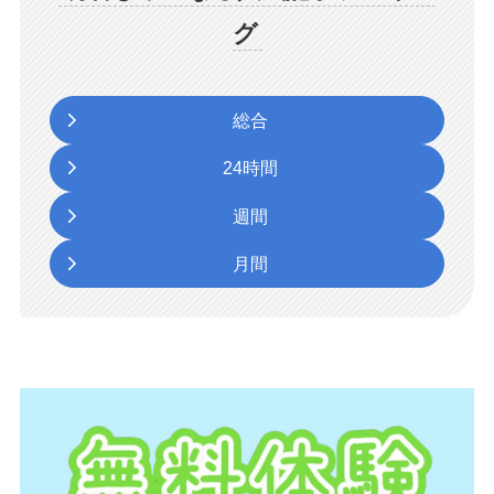
グ
総合
24時間
週間
月間