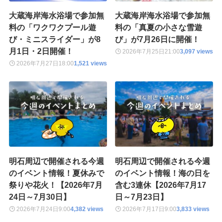
大蔵海岸海水浴場で参加無
大蔵海岸海水浴場で参加無
料の「ワクワクプール遊
料の「真夏の小さな雪遊
び・ミニスライダー」が8
び」が7月26日に開催！
月1日・2日開催！
2026年7月25日
21:00
3,097 views
2026年7月27日
18:00
1,521 views
明石周辺で開催される今週
明石周辺で開催される今週
のイベント情報！夏休みで
のイベント情報！海の日を
祭りや花火！【2026年7月
含む3連休【2026年7月17
24日～7月30日】
日～7月23日】
2026年7月24日
9:00
4,382 views
2026年7月17日
9:00
3,833 views