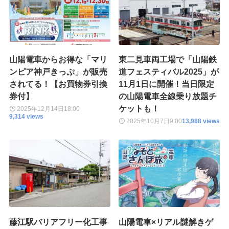
山陽電車からお得な「マリ
東二見車両工場で「山陽鉄
ンピア神戸きっぷ」が販売
道フェスティバル2025」が
されてる！【お買物券引換
11月1日に開催！当日限定
券付】
の山陽電車全線乗り放題チ
ケットも！
2025年12月14日
18:00
9,314 views
2025年10月7日
9:00
13,988 views
藤江駅バリアフリー化工事
山陽電車×リアル謎解きゲ