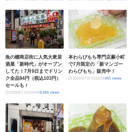
魚の棚商店街に人気大衆居
本わらびもち専門店蕨小町
酒屋「新時代」がオープン
で7月限定の「新マンゴー
してた！7月9日までドリン
わらびもち」販売中！
ク全品94円（税込103円）
2026年7月7日
18:00
901 views
セールも！
2026年7月8日
9:00
9,585 views