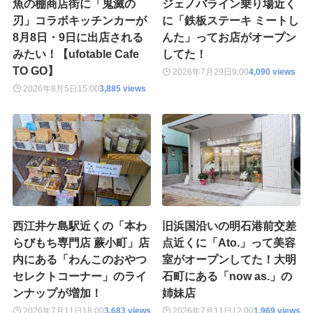
魚の棚商店街に「鬼滅の
ジェノバライン乗り場近く
刃」コラボキッチンカーが
に「鉄板ステーキ ミートし
8月8日・9日に出店される
んた」ってお店がオープン
みたい！【ufotable Cafe
してた！
TO GO】
2026年7月29日
9:00
4,090 views
2026年8月5日
15:00
3,885 views
西江井ケ島駅近くの「本わ
旧浜国沿いの明石港前交差
らびもち専門店 蕨小町」店
点近くに「Ato.」って美容
内にある「わんこのおやつ
室がオープンしてた！大明
セレクトコーナー」のライ
石町にある「now as.」の
ンナップが増加！
姉妹店
2026年7月11日
18:00
3,683 views
2026年7月11日
12:00
1,969 views