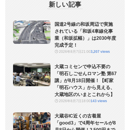
新しい記事
国道2号線の和坂周辺で実施
されている「和坂4車線化事
業（和坂拡幅）」は2030年度
完成予定！
2026年8月7日
21:00
3,207 views
大蔵コミセンで申込不要の
「明石しごせんロマン塾 第67
講」が8月18日開催！【町家
「明石ハウス」から見える、
大蔵地区のいまとこれから】
2026年8月7日
18:00
143 views
大蔵谷IC近くの古着屋
「good3」で4周年セールが8
月8日から開催！2,500円まで