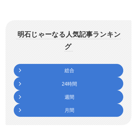
明石じゃーなる人気記事ランキン
グ
総合
24時間
週間
月間