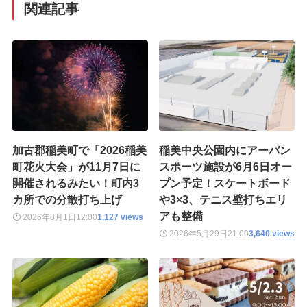
関連記事
加古郡稲美町で「2026稲美
稲美中央公園内にアーバン
町花火大会」が11月7日に
スポーツ施設が6月6日オー
開催されるみたい！町内3
プン予定！スケートボード
カ所での分散打ち上げ
や3×3、テニス壁打ちエリ
アも整備
2026年8月1日
12:00
1,127 views
2026年5月29日
21:00
3,640 views