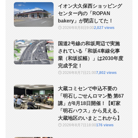
イオン大久保西ショッピング
センター内の「ROPAN
bakery」が閉店してた！
2026年8月8日
9:00
2,027 views
国道2号線の和坂周辺で実施
されている「和坂4車線化事
業（和坂拡幅）」は2030年度
完成予定！
2026年8月7日
21:00
7,802 views
大蔵コミセンで申込不要の
「明石しごせんロマン塾 第67
講」が8月18日開催！【町家
「明石ハウス」から見える、
大蔵地区のいまとこれから】
2026年8月7日
18:00
176 views