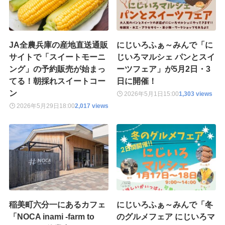
JA全農兵庫の産地直送通販
にじいろふぁ～みんで「に
サイトで「スイートモーニ
じいろマルシェ パンとスイ
ング」の予約販売が始まっ
ーツフェア」が5月2日・3
てる！朝採れスイートコー
日に開催！
ン
2026年5月1日
15:00
1,303 views
2026年5月29日
18:00
2,017 views
稲美町六分一にあるカフェ
にじいろふぁ～みんで「冬
「NOCA inami -farm to
のグルメフェア にじいろマ