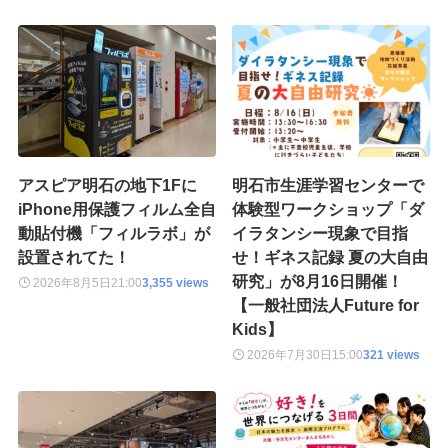
アスピア明石の地下1Fに
明石市生涯学習センターで
iPhone用保護フィルム全自
体験型ワークショップ「ダ
動貼付機「フィルラボ」が
イラタンシー現象で目指
設置されてた！
せ！ギネス記録 夏の大自由
研究」が8月16日開催！
2026年8月5日
21:00
3,355 views
【一般社団法人Future for
Kids】
2026年7月30日
15:00
321 views