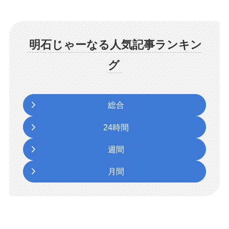
明石じゃーなる人気記事ランキン
グ
総合
24時間
週間
月間