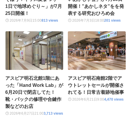
1日で地球めぐり～」が7月
開催！”あかしネタ”をを発
25日開催！
表する研究おひろめ会
2026年7月9日
15:00
813 views
2026年7月3日
18:00
201 views
アスピア明石北館1階にあ
アスピア明石南館2階でア
った「Hand Work Lab」が
ウトレットセールが開催さ
6月20日で閉店してた！
れてる！日常古着跡地催事
靴・バックの修理や合鍵作
2026年6月21日
9:00
4,470 views
製などのお店
2026年6月27日
21:00
3,713 views