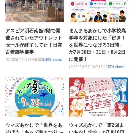
アスピア明石南館2階で開
まんまるあかしで小学校高
催されていたアウトレット
学年を対象にした「好き！
セールが終了してた！日常
を世界につなげる3日間」
古着跡地催事
が7月30日・31日・8月2日
に開催！
2026年7月23日
9:00
3,405 views
2026年7月18日
15:00
574 views
ウィズあかしで「世界をあ
ウィズあかしで「第2回ま
そぼう！キッズ夏まつり ～
いあかし学会」が7月18日