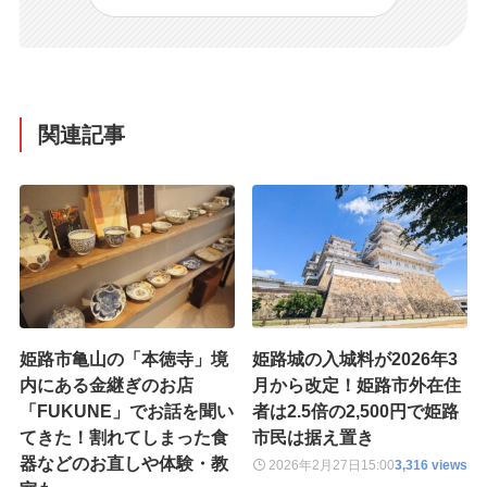
関連記事
姫路市亀山の「本徳寺」境
姫路城の入城料が2026年3
内にある金継ぎのお店
月から改定！姫路市外在住
「FUKUNE」でお話を聞い
者は2.5倍の2,500円で姫路
てきた！割れてしまった食
市民は据え置き
器などのお直しや体験・教
2026年2月27日
15:00
3,316 views