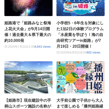
姫路港で「姫路みなと祭海
小学校5・6年生を対象にし
上花火大会」が9月14日開
た1泊2日の体験プログラム
催！過去最大＆県下最大の
「水産業を学ぼう！海の自
約10,000発
由研究ツアーin姫路」が7
月19日・20日開催！
2025年7月2日
21:00
6,943 views
2025年6月9日
18:00
902 views
【姫路市】現在建設中の手
大手前公園で子供から大人
柄山スポーツ施設の名称が
まで楽しめる「播州姫路縁