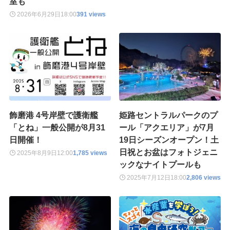
室も
2026年6月29日
18:00
391 views
飾磨港 4号岸壁で護衛艦
姫路セントラルパークのプ
「とね」一般公開が8月31
ール「アクエリア」が7月
日開催！
19日シーズンオープン！土
日祝とお盆はフォトジェニ
2025年8月9日
12:00
1,785 views
ックなナイトプールも
2025年7月12日
18:00
2,806 views