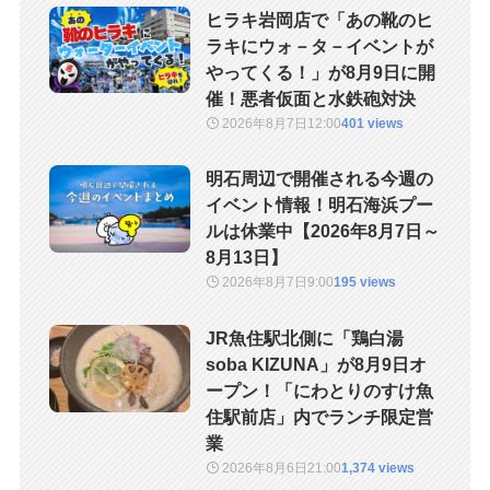
ヒラキ岩岡店で「あの靴のヒ
ラキにウォ－タ－イベントが
やってくる！」が8月9日に開
催！悪者仮面と水鉄砲対決
2026年8月7日
12:00
401 views
明石周辺で開催される今週の
イベント情報！明石海浜プー
ルは休業中【2026年8月7日～
8月13日】
2026年8月7日
9:00
195 views
JR魚住駅北側に「鶏白湯
soba KIZUNA」が8月9日オ
ープン！「にわとりのすけ魚
住駅前店」内でランチ限定営
業
2026年8月6日
21:00
1,374 views