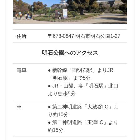
住所
〒673-0847 明石市明石公園1-27
明石公園へのアクセス
電車
● 新幹線「西明石駅」よりJR
「明石駅」まで5分
● JR・山陽、各「明石駅」北口
より徒歩5分
車
● 第二神明道路「大蔵谷I.C」よ
り約10分
● 第二神明道路「玉津I.C」より
約15分