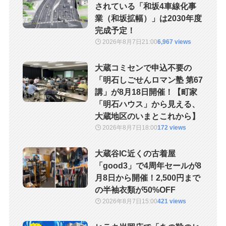
されている「和坂4車線化事
業（和坂拡幅）」は2030年度
完成予定！
2026年8月7日
21:00
6,967 views
大蔵コミセンで申込不要の
「明石しごせんロマン塾 第67
講」が8月18日開催！【町家
「明石ハウス」から見える、
大蔵地区のいまとこれから】
2026年8月7日
18:00
172 views
大蔵谷IC近くの古着屋
「good3」で4周年セールが8
月8日から開催！2,500円まで
の半袖衣類が50%OFF
2026年8月7日
15:00
421 views