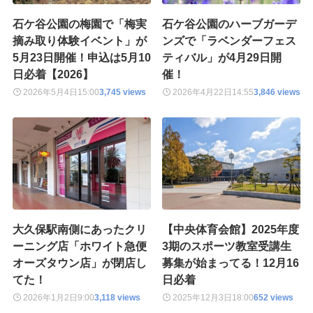
石ケ谷公園の梅園で「梅実
石ケ谷公園のハーブガーデ
摘み取り体験イベント」が
ンズで「ラベンダーフェス
5月23日開催！申込は5月10
ティバル」が4月29日開
日必着【2026】
催！
2026年5月4日
15:00
3,745 views
2026年4月22日
14:55
3,846 views
大久保駅南側にあったクリ
【中央体育会館】2025年度
ーニング店「ホワイト急便
3期のスポーツ教室受講生
オーズタウン店」が閉店し
募集が始まってる！12月16
てた！
日必着
2026年1月2日
9:00
3,118 views
2025年12月3日
18:00
652 views