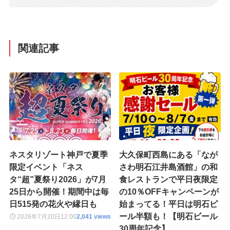
関連記事
ネスタリゾート神戸で夏季
大久保町西島にある「なが
限定イベント「ネス
さわ明石江井島酒館」の和
タ“超”夏祭り2026」が7月
食レストランで平日夜限定
25日から開催！期間中は毎
の10％OFFキャンペーンが
日515発の花火や縁日も
始まってる！平日は明石ビ
ール半額も！【明石ビール
2026年7月20日
12:00
2,041 views
30周年記念】