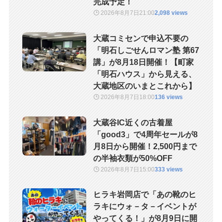
完成予定！
2026年8月7日
21:00
2,098 views
大蔵コミセンで申込不要の
「明石しごせんロマン塾 第67
講」が8月18日開催！【町家
「明石ハウス」から見える、
大蔵地区のいまとこれから】
2026年8月7日
18:00
136 views
大蔵谷IC近くの古着屋
「good3」で4周年セールが8
月8日から開催！2,500円まで
の半袖衣類が50%OFF
2026年8月7日
15:00
333 views
ヒラキ岩岡店で「あの靴のヒ
ラキにウォ－タ－イベントが
やってくる！」が8月9日に開