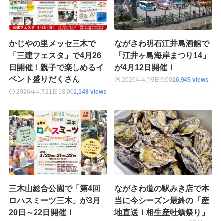
かじやの里メッセ三木で
ながさわ明石江井島酒館で
「三建フェスタ」で4月26
「江井ヶ島海岸まつり14」
日開催！親子で楽しめるイ
が4月12日開催！
ベント盛りだくさん
2026年4月9日
9:00
16,945 views
2026年4月21日
18:00
1,148 views
三木山総合公園で「第4回
ながさわ道の駅みき店で本
ロハスミーツ三木」が3月
当に今シーズン最終の「産
20日～22日開催！
地直送！相生産牡蠣祭り」