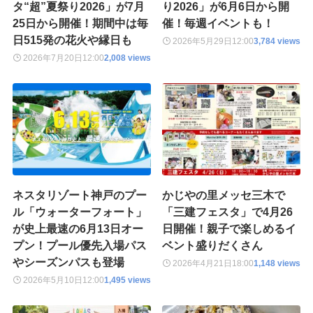
タ“超”夏祭り2026」が7月
り2026」が6月6日から開
25日から開催！期間中は毎
催！毎週イベントも！
日515発の花火や縁日も
2026年5月29日
12:00
3,784 views
2026年7月20日
12:00
2,008 views
ネスタリゾート神戸のプー
かじやの里メッセ三木で
ル「ウォーターフォート」
「三建フェスタ」で4月26
が史上最速の6月13日オー
日開催！親子で楽しめるイ
プン！プール優先入場パス
ベント盛りだくさん
やシーズンパスも登場
2026年4月21日
18:00
1,148 views
2026年5月10日
12:00
1,495 views