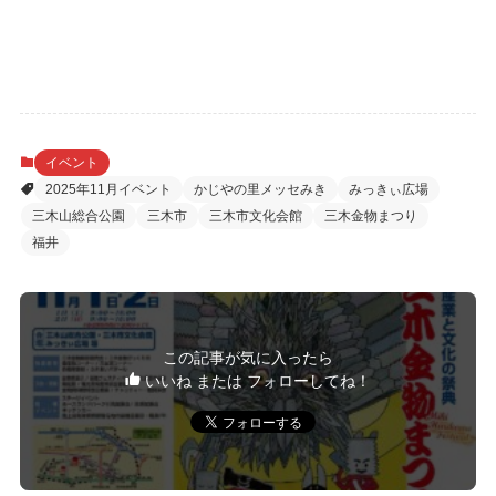
イベント
2025年11月イベント
かじやの里メッセみき
みっきぃ広場
三木山総合公園
三木市
三木市文化会館
三木金物まつり
福井
この記事が気に入ったら
いいね または フォローしてね！