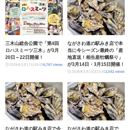
三木山総合公園で「第4回
ながさわ道の駅みき店で本
ロハスミーツ三木」が3月
当に今シーズン最終の「産
20日～22日開催！
地直送！相生産牡蠣祭り」
が3月14日・3月15日開催！
2026年3月17日
18:00
6,767 views
2026年3月13日
15:00
2,542 views
ながさわ道の駅みき店で今
ながさわ道の駅みき店で