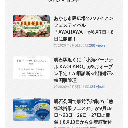
あかし市民広場でハワイアン
フェスティバル
「AWAHAWA」が8月7日・8
日に開催！
2026年8月6日
15:00
286 views
明石駅近くに「小顔パーソナ
ル KAOLABO」が8月オープ
ン予定！AI肌診断×小顔矯正×
韓国肌管理
2026年8月6日
12:00
124 views
明石公園で事前予約制の「熱
気球搭乗フェスタ」が9月19
日〜23日・26日・27日に開
催！8月10日から先着順受付