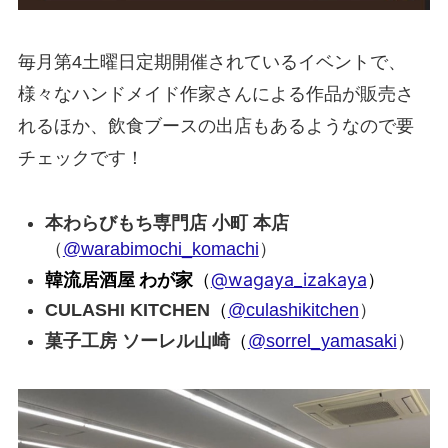
毎月第4土曜日定期開催されているイベントで、
様々なハンドメイド作家さんによる作品が販売さ
れるほか、飲食ブースの出店もあるようなので要
チェックです！
本わらびもち専門店 小町 本店
（
@warabimochi_komachi
）
韓流居酒屋 わが家
（
@wagaya_izakaya
）
（
CULASHI KITCHEN
@culashikitchen
）
（
菓子工房 ソーレル山崎
@sorrel_yamasaki
）