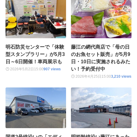
明石防災センターで「体験
藤江の網代商店で「母の日
型スタンプラリー」が5月3
のお魚セット販売」が5月9
日～6日開催！車両展示も
日・10日に実施されるみた
い！予約受付中
2026年5月2日
15:00
907 views
2026年4月25日
15:00
3,210 views
国道2号線沿いの「エディ
明姫幹線沿い藤江にあった