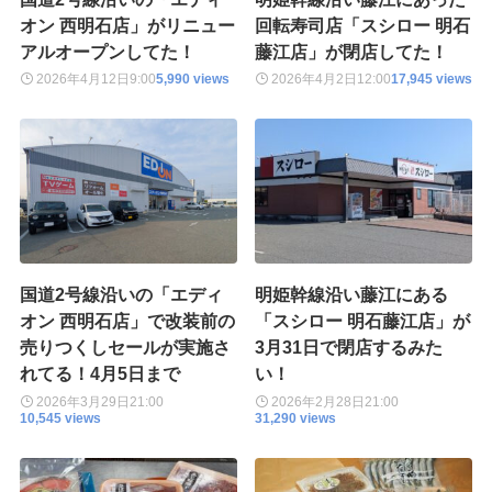
オン 西明石店」がリニュー
回転寿司店「スシロー 明石
アルオープンしてた！
藤江店」が閉店してた！
2026年4月12日
9:00
5,990 views
2026年4月2日
12:00
17,945 views
国道2号線沿いの「エディ
明姫幹線沿い藤江にある
オン 西明石店」で改装前の
「スシロー 明石藤江店」が
売りつくしセールが実施さ
3月31日で閉店するみた
れてる！4月5日まで
い！
2026年3月29日
21:00
2026年2月28日
21:00
10,545 views
31,290 views