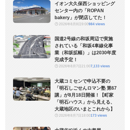
イオン大久保西ショッピング
センター内の「ROPAN
bakery」が閉店してた！
2026年8月8日
9:00
984 views
国道2号線の和坂周辺で実施
されている「和坂4車線化事
業（和坂拡幅）」は2030年度
完成予定！
2026年8月7日
21:00
7,133 views
大蔵コミセンで申込不要の
「明石しごせんロマン塾 第67
講」が8月18日開催！【町家
「明石ハウス」から見える、
大蔵地区のいまとこれから】
2026年8月7日
18:00
173 views