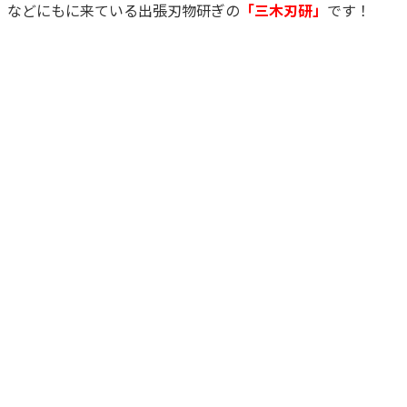
」などにもに来ている出張刃物研ぎの
「三木刃研」
です！