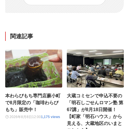
関連記事
本わらびもち専門店蕨小町
大蔵コミセンで申込不要の
で8月限定の「珈琲わらび
「明石しごせんロマン塾 第
もち」販売中！
67講」が8月18日開催！
【町家「明石ハウス」から
2026年8月8日
12:00
1,175 views
見える、大蔵地区のいまと