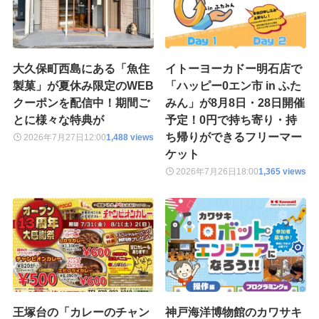
大久保町西島にある「魚住
イトーヨーカドー明石店で
製菓」が夏休み限定のWEB
「ハッピー0エン市 in ふた
クーポンを配信中！期間ご
みん」が8月8日・28日開催
とに様々な特典が
予定！0円で持ち寄り・持
ち帰りができるフリーマー
2026年7月27日
12:00
1,488 views
ケット
2026年7月26日
18:00
1,365 views
王塚台の「カレーのチャン
神戸海洋博物館のカワサキ