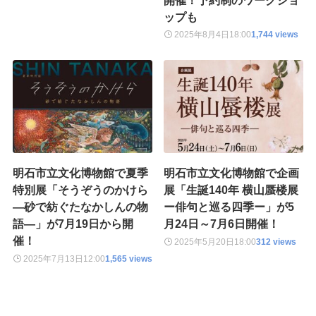
ップも
2025年8月4日
18:00
1,744 views
明石市立文化博物館で夏季
明石市立文化博物館で企画
特別展「そうぞうのかけら
展「生誕140年 横山蜃楼展
―砂で紡ぐたなかしんの物
ー俳句と巡る四季ー」が5
語―」が7月19日から開
月24日～7月6日開催！
催！
2025年5月20日
18:00
312 views
2025年7月13日
12:00
1,565 views