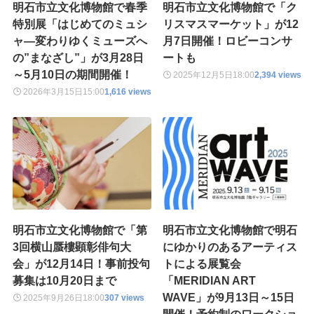
明石市立文化博物館で春季
明石市立文化博物館で「ク
特別展「はじめてのミュシ
リスマスマーケット」が12
ャ―変わりゆくミューズへ
月7日開催！ロビーコンサ
の”まなざし”」が3月28日
ートも
～5月10日の期間開催！
2025年12月5日
18:00
2,394 views
2026年3月15日
15:00
1,616 views
明石市立文化博物館で「第
明石市立文化博物館で明石
3回横山蜃樓顕彰俳句大
にゆかりのあるアーティス
会」が12月14日！事前投句
トによる展覧会
募集は10月20日まで
「MERIDIAN ART
WAVE」が9月13日～15日
2025年9月26日
18:00
307 views
開催！予約制のワークショ