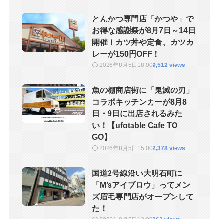
とんかつ専門店「かつや」で
お得な感謝祭が8月7日～14日
開催！カツ丼や定食、カツカ
レーが150円OFF！
2026年8月5日
18:00
9,512 views
魚の棚商店街に「鬼滅の刃」
コラボキッチンカーが8月8
日・9日に出店されるみた
い！【ufotable Cafe TO
GO】
2026年8月5日
15:00
2,378 views
国道2号線沿い大明石町に
「M’sアイブロウ」ってメン
ズ眉毛専門店がオープンして
た！