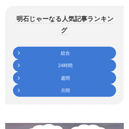
明石じゃーなる人気記事ランキン
グ
総合
24時間
週間
月間