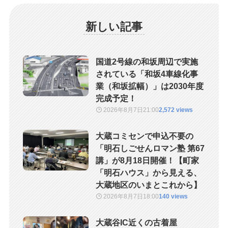
新しい記事
国道2号線の和坂周辺で実施
されている「和坂4車線化事
業（和坂拡幅）」は2030年度
完成予定！
2026年8月7日
21:00
2,572 views
大蔵コミセンで申込不要の
「明石しごせんロマン塾 第67
講」が8月18日開催！【町家
「明石ハウス」から見える、
大蔵地区のいまとこれから】
2026年8月7日
18:00
140 views
大蔵谷IC近くの古着屋