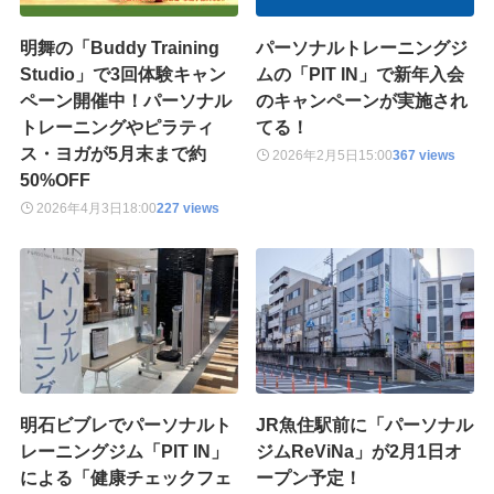
明舞の「Buddy Training
パーソナルトレーニングジ
Studio」で3回体験キャン
ムの「PIT IN」で新年入会
ペーン開催中！パーソナル
のキャンペーンが実施され
トレーニングやピラティ
てる！
ス・ヨガが5月末まで約
2026年2月5日
15:00
367 views
50%OFF
2026年4月3日
18:00
227 views
明石ビブレでパーソナルト
JR魚住駅前に「パーソナル
レーニングジム「PIT IN」
ジムReViNa」が2月1日オ
による「健康チェックフェ
ープン予定！