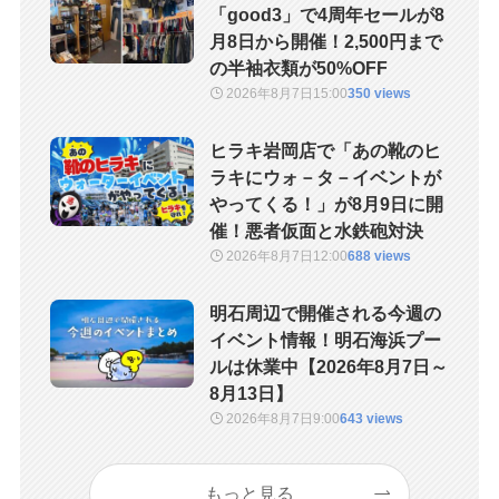
「good3」で4周年セールが8
月8日から開催！2,500円まで
の半袖衣類が50%OFF
2026年8月7日
15:00
350 views
ヒラキ岩岡店で「あの靴のヒ
ラキにウォ－タ－イベントが
やってくる！」が8月9日に開
催！悪者仮面と水鉄砲対決
2026年8月7日
12:00
688 views
明石周辺で開催される今週の
イベント情報！明石海浜プー
ルは休業中【2026年8月7日～
8月13日】
2026年8月7日
9:00
643 views
もっと見る