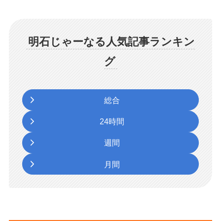
明石じゃーなる人気記事ランキン
グ
総合
24時間
週間
月間