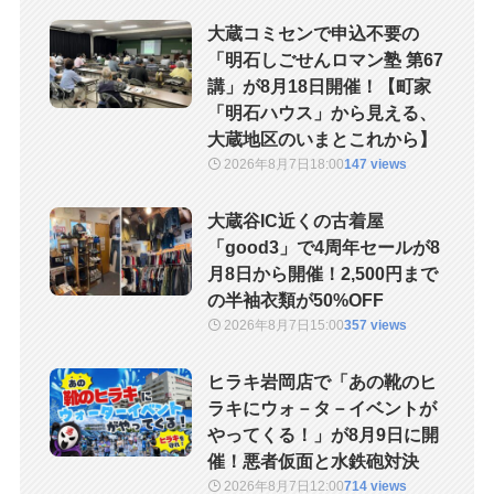
大蔵コミセンで申込不要の
「明石しごせんロマン塾 第67
講」が8月18日開催！【町家
「明石ハウス」から見える、
大蔵地区のいまとこれから】
2026年8月7日
18:00
147 views
大蔵谷IC近くの古着屋
「good3」で4周年セールが8
月8日から開催！2,500円まで
の半袖衣類が50%OFF
2026年8月7日
15:00
357 views
ヒラキ岩岡店で「あの靴のヒ
ラキにウォ－タ－イベントが
やってくる！」が8月9日に開
催！悪者仮面と水鉄砲対決
2026年8月7日
12:00
714 views