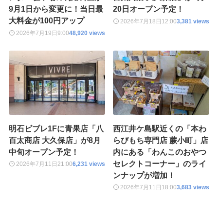
9月1日から変更に！当日最
20日オープン予定！
大料金が100円アップ
2026年7月18日
12:00
3,381 views
2026年7月19日
9:00
48,920 views
明石ビブレ1Fに青果店「八
西江井ケ島駅近くの「本わ
百太商店 大久保店」が8月
らびもち専門店 蕨小町」店
中旬オープン予定！
内にある「わんこのおやつ
セレクトコーナー」のライ
2026年7月11日
21:00
6,231 views
ンナップが増加！
2026年7月11日
18:00
3,683 views