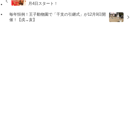
月4日スタート！
毎年恒例！王子動物園で「干支の引継式」が12月9日開
催！【戌→亥】