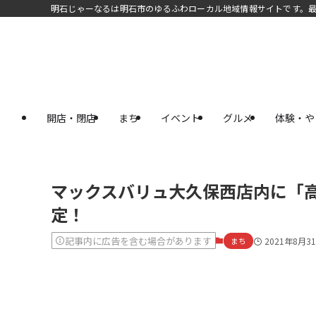
明石じゃーなるは明石市のゆるふわローカル地域情報サイトです。
開店・閉店
まち
イベント
グルメ
体験・や
マックスバリュ大久保西店内に「高級
定！
記事内に広告を含む場合があります
まち
2021年8月3