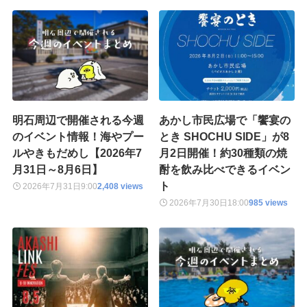
明石周辺で開催される今週
あかし市民広場で「饗宴の
のイベント情報！海やプー
とき SHOCHU SIDE」が8
ルやきもだめし【2026年7
月2日開催！約30種類の焼
月31日～8月6日】
酎を飲み比べできるイベン
ト
2026年7月31日
9:00
2,408 views
2026年7月30日
18:00
985 views