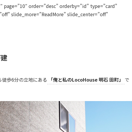
8″ page=”10″ order=”desc” orderby=”id” type=”card”
”off” slide_more=”ReadMore” slide_center=”off”
戸建
ら徒歩6分の立地にある
「俺と私のLocoHouse 明石 田町」
で