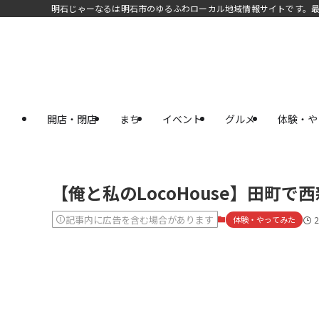
明石じゃーなるは明石市のゆるふわローカル地域情報サイトです。
開店・閉店
まち
イベント
グルメ
体験・や
【俺と私のLocoHouse】田町
記事内に広告を含む場合があります
体験・やってみた