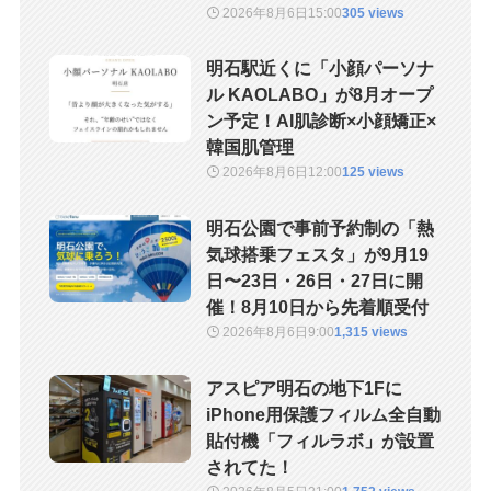
2026年8月6日
15:00
305 views
明石駅近くに「小顔パーソナ
ル KAOLABO」が8月オープ
ン予定！AI肌診断×小顔矯正×
韓国肌管理
2026年8月6日
12:00
125 views
明石公園で事前予約制の「熱
気球搭乗フェスタ」が9月19
日〜23日・26日・27日に開
催！8月10日から先着順受付
2026年8月6日
9:00
1,315 views
アスピア明石の地下1Fに
iPhone用保護フィルム全自動
貼付機「フィルラボ」が設置
されてた！