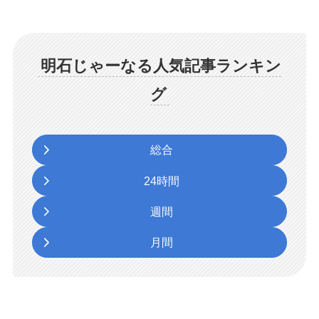
明石じゃーなる人気記事ランキン
グ
総合
24時間
週間
月間