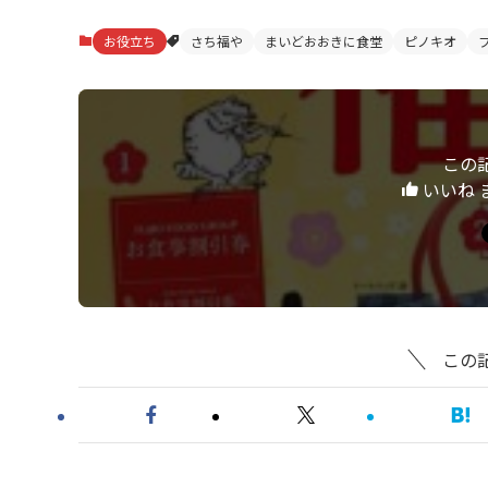
お役立ち
さち福や
まいどおおきに食堂
ピノキオ
この
いいね 
この