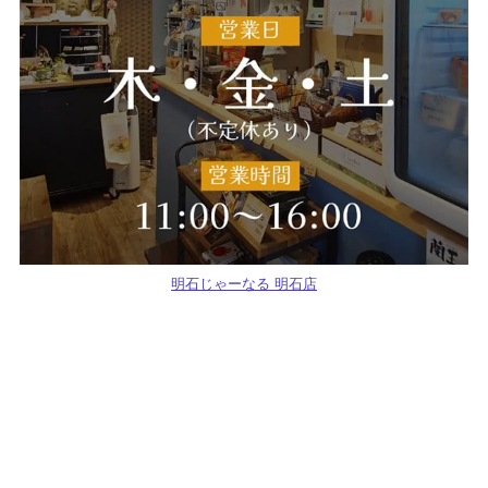
明石じゃーなる 明石店