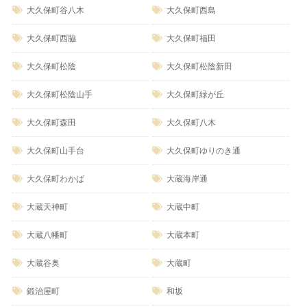
大久保町谷八木
大久保町西島
大久保町西脇
大久保町福田
大久保町松陰
大久保町松陰新田
大久保町松陰山手
大久保町緑が丘
大久保町森田
大久保町八木
大久保町山手台
大久保町ゆりのき通
大久保町わかば
大蔵海岸通
大蔵天神町
大蔵中町
大蔵八幡町
大蔵本町
大蔵谷奥
大蔵町
鍛治屋町
和坂