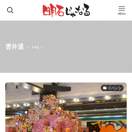
MENU
雲井通
– tag –
イベント