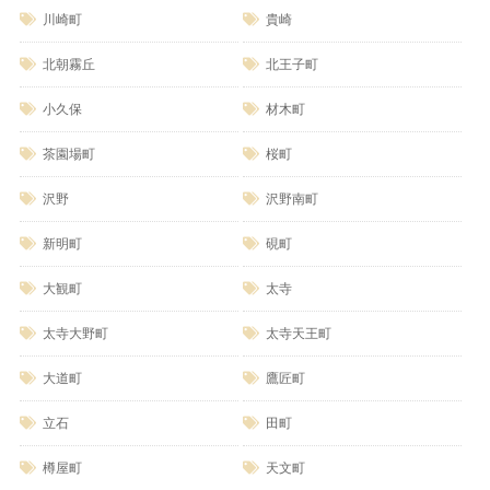
川崎町
貴崎
北朝霧丘
北王子町
小久保
材木町
茶園場町
桜町
沢野
沢野南町
新明町
硯町
大観町
太寺
太寺大野町
太寺天王町
大道町
鷹匠町
立石
田町
樽屋町
天文町