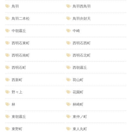
鳥羽
鳥羽西鳥羽
鳥羽二本松
鳥羽弁財天
中朝霧丘
中崎
西明石東町
西明石西町
西明石南町
西明石北町
西明石町
西朝霧丘
西新町
荷山町
野々上
花園町
林
林崎町
東朝霧丘
東仲ノ町
東野町
東人丸町