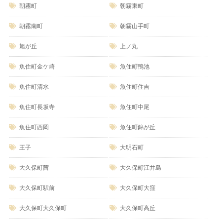
朝霧町
朝霧東町
朝霧南町
朝霧山手町
旭が丘
上ノ丸
魚住町金ケ崎
魚住町鴨池
魚住町清水
魚住町住吉
魚住町長坂寺
魚住町中尾
魚住町西岡
魚住町錦が丘
王子
大明石町
大久保町茜
大久保町江井島
大久保町駅前
大久保町大窪
大久保町大久保町
大久保町高丘