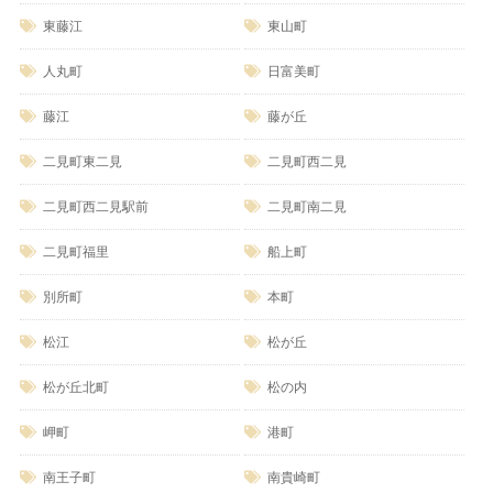
東藤江
東山町
人丸町
日富美町
藤江
藤が丘
二見町東二見
二見町西二見
二見町西二見駅前
二見町南二見
二見町福里
船上町
別所町
本町
松江
松が丘
松が丘北町
松の内
岬町
港町
南王子町
南貴崎町