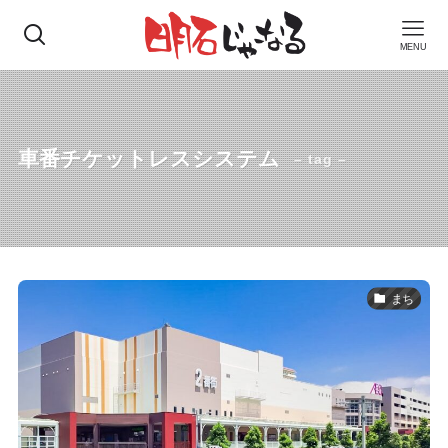
MENU
車番チケットレスシステム
– tag –
まち