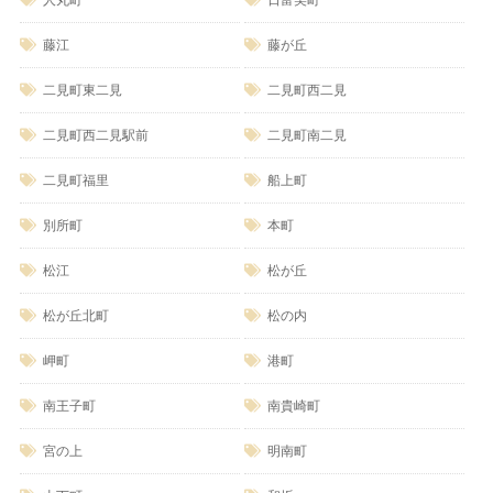
藤江
藤が丘
二見町東二見
二見町西二見
二見町西二見駅前
二見町南二見
二見町福里
船上町
別所町
本町
松江
松が丘
松が丘北町
松の内
岬町
港町
南王子町
南貴崎町
宮の上
明南町