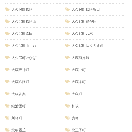
大久保町松陰
大久保町松陰新田
大久保町松陰山手
大久保町緑が丘
大久保町森田
大久保町八木
大久保町山手台
大久保町ゆりのき通
大久保町わかば
大蔵海岸通
大蔵天神町
大蔵中町
大蔵八幡町
大蔵本町
大蔵谷奥
大蔵町
鍛治屋町
和坂
川崎町
貴崎
北朝霧丘
北王子町