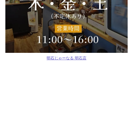
明石じゃーなる 明石店