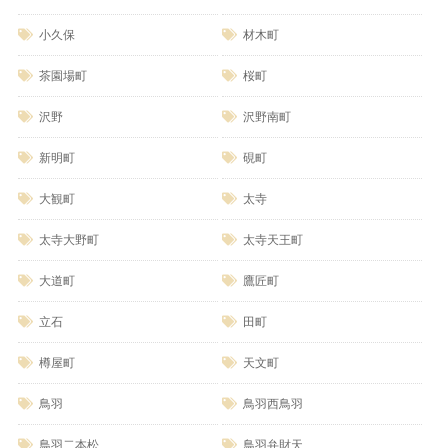
小久保
材木町
茶園場町
桜町
沢野
沢野南町
新明町
硯町
大観町
太寺
太寺大野町
太寺天王町
大道町
鷹匠町
立石
田町
樽屋町
天文町
鳥羽
鳥羽西鳥羽
鳥羽二本松
鳥羽弁財天