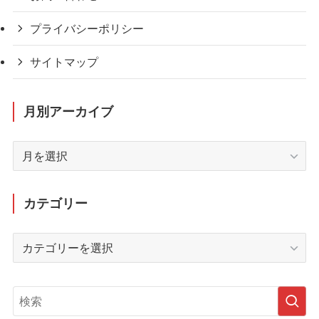
プライバシーポリシー
サイトマップ
月別アーカイブ
月
別
ア
ー
カテゴリー
カ
イ
カ
ブ
テ
ゴ
リ
ー