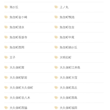
旭が丘
上ノ丸
魚住町金ケ崎
魚住町鴨池
魚住町清水
魚住町住吉
魚住町長坂寺
魚住町中尾
魚住町西岡
魚住町錦が丘
王子
大明石町
大久保町茜
大久保町江井島
大久保町駅前
大久保町大窪
大久保町大久保町
大久保町高丘
大久保町谷八木
大久保町西島
大久保町西脇
大久保町福田