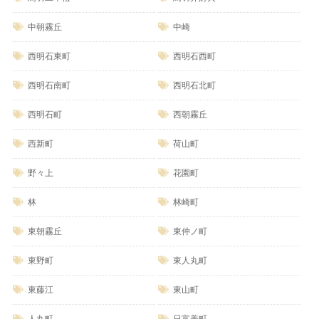
中朝霧丘
中崎
西明石東町
西明石西町
西明石南町
西明石北町
西明石町
西朝霧丘
西新町
荷山町
野々上
花園町
林
林崎町
東朝霧丘
東仲ノ町
東野町
東人丸町
東藤江
東山町
人丸町
日富美町