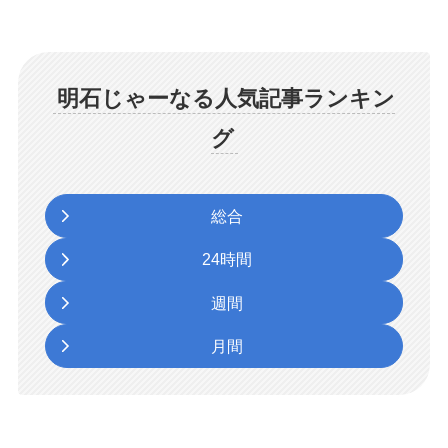
明石じゃーなる人気記事ランキン
グ
総合
24時間
週間
月間