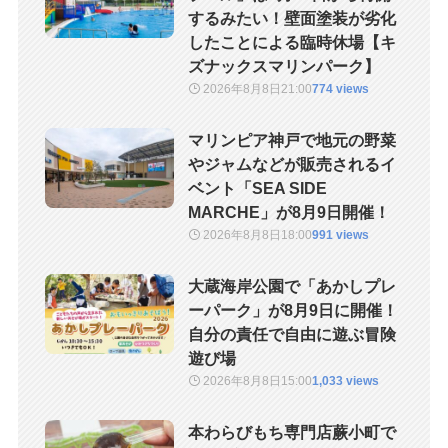
するみたい！壁面塗装が劣化
したことによる臨時休場【キ
ズナックスマリンパーク】
2026年8月8日
21:00
774 views
マリンピア神戸で地元の野菜
やジャムなどが販売されるイ
ベント「SEA SIDE
MARCHE」が8月9日開催！
2026年8月8日
18:00
991 views
大蔵海岸公園で「あかしプレ
ーパーク」が8月9日に開催！
自分の責任で自由に遊ぶ冒険
遊び場
2026年8月8日
15:00
1,033 views
本わらびもち専門店蕨小町で