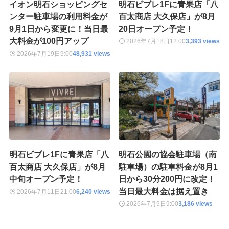
イオン明石ショッピングセ
明石ビブレ1Fに青果店「八
ンター駐車場の利用料金が
百太商店 大久保店」が8月
9月1日から変更に！当日最
20日オープン予定！
大料金が100円アップ
2026年7月18日
12:00
3,393 views
2026年7月19日
9:00
48,931 views
明石ビブレ1Fに青果店「八
明石公園の協会駐車場（南
百太商店 大久保店」が8月
駐車場）の駐車料金が8月1
中旬オープン予定！
日から30分200円に改定！
当日最大料金は据え置き
2026年7月11日
21:00
6,240 views
2026年7月9日
9:00
3,186 views