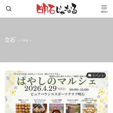
MENU
立石
– tag –
イベント