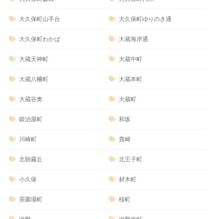
大久保町山手台
大久保町ゆりのき通
大久保町わかば
大蔵海岸通
大蔵天神町
大蔵中町
大蔵八幡町
大蔵本町
大蔵谷奥
大蔵町
鍛治屋町
和坂
川崎町
貴崎
北朝霧丘
北王子町
小久保
材木町
茶園場町
桜町