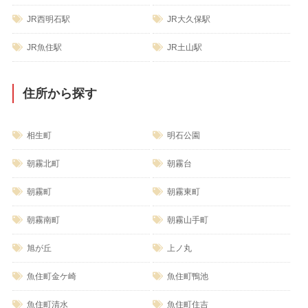
JR西明石駅
JR大久保駅
JR魚住駅
JR土山駅
住所から探す
相生町
明石公園
朝霧北町
朝霧台
朝霧町
朝霧東町
朝霧南町
朝霧山手町
旭が丘
上ノ丸
魚住町金ケ崎
魚住町鴨池
魚住町清水
魚住町住吉