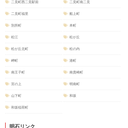
二見町西二見駅前
二見町南二見
二見町福里
船上町
別所町
本町
松江
松が丘
松が丘北町
松の内
岬町
港町
南王子町
南貴崎町
宮の上
明南町
山下町
和坂
和坂稲荷町
明石リンク