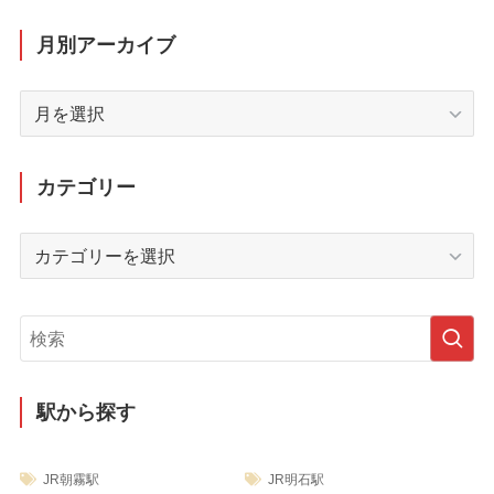
月別アーカイブ
月
別
ア
ー
カテゴリー
カ
イ
カ
ブ
テ
ゴ
リ
ー
駅から探す
JR朝霧駅
JR明石駅