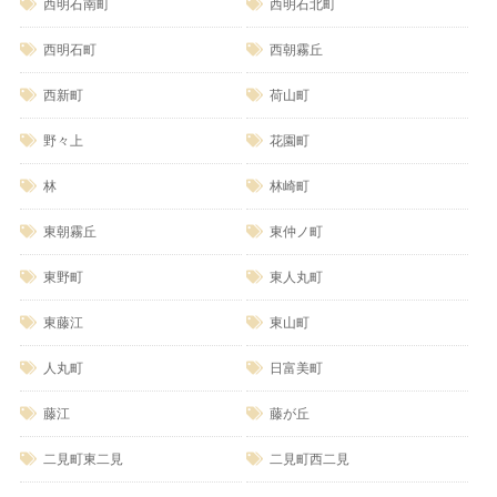
西明石南町
西明石北町
西明石町
西朝霧丘
西新町
荷山町
野々上
花園町
林
林崎町
東朝霧丘
東仲ノ町
東野町
東人丸町
東藤江
東山町
人丸町
日富美町
藤江
藤が丘
二見町東二見
二見町西二見