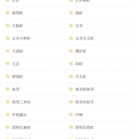
沢野
沢野南町
新明町
硯町
大観町
太寺
太寺大野町
太寺天王町
大道町
鷹匠町
立石
田町
樽屋町
天文町
鳥羽
鳥羽西鳥羽
鳥羽二本松
鳥羽弁財天
中朝霧丘
中崎
西明石東町
西明石西町