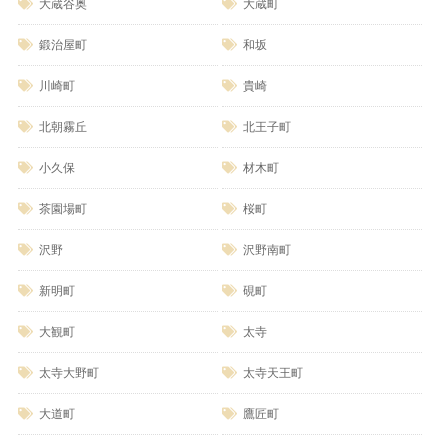
大蔵谷奥
大蔵町
鍛治屋町
和坂
川崎町
貴崎
北朝霧丘
北王子町
小久保
材木町
茶園場町
桜町
沢野
沢野南町
新明町
硯町
大観町
太寺
太寺大野町
太寺天王町
大道町
鷹匠町