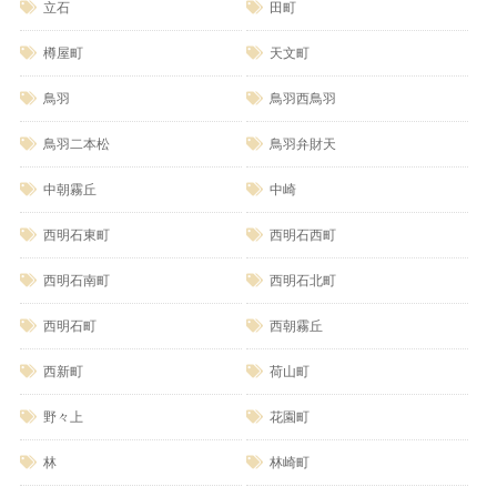
立石
田町
樽屋町
天文町
鳥羽
鳥羽西鳥羽
鳥羽二本松
鳥羽弁財天
中朝霧丘
中崎
西明石東町
西明石西町
西明石南町
西明石北町
西明石町
西朝霧丘
西新町
荷山町
野々上
花園町
林
林崎町