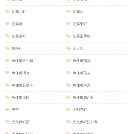
朝霧北町
朝霧台
朝霧町
朝霧東町
朝霧南町
朝霧山手町
旭が丘
上ノ丸
魚住町金ケ崎
魚住町鴨池
魚住町清水
魚住町住吉
魚住町長坂寺
魚住町中尾
魚住町西岡
魚住町錦が丘
王子
大明石町
大久保町茜
大久保町江井島