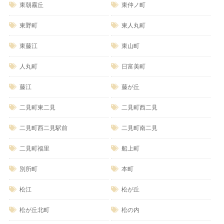
東朝霧丘
東仲ノ町
東野町
東人丸町
東藤江
東山町
人丸町
日富美町
藤江
藤が丘
二見町東二見
二見町西二見
二見町西二見駅前
二見町南二見
二見町福里
船上町
別所町
本町
松江
松が丘
松が丘北町
松の内