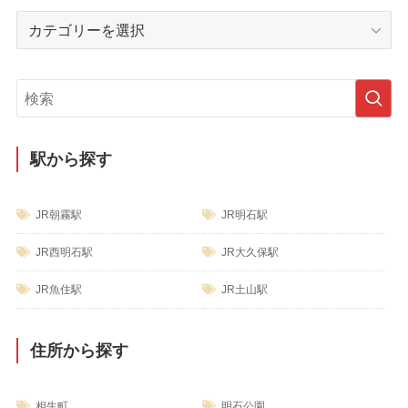
イ
カ
ブ
テ
ゴ
リ
ー
駅から探す
JR朝霧駅
JR明石駅
JR西明石駅
JR大久保駅
JR魚住駅
JR土山駅
住所から探す
相生町
明石公園