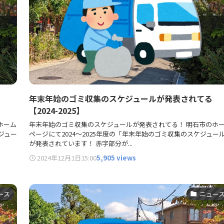
年末年始のゴミ収集のスケジュールが発表されてる
【2024-2025】
ホーム
年末年始のゴミ収集のスケジュールが発表されてる！ 明石市のホ
ジュー
ページにて2024～2025年度の「年末年始のゴミ収集のスケジュー
が発表されています！ 赤字部分が...
2024年12月1日
15:00
5,905 views
ース
ニュー