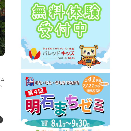
ーム
ル」
ス