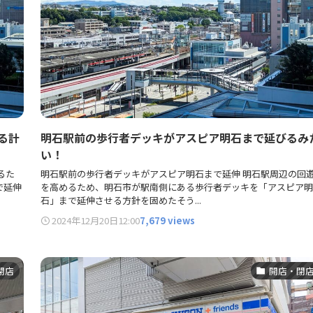
る計
明石駅前の歩行者デッキがアスピア明石まで延びるみ
い！
るた
明石駅前の歩行者デッキがアスピア明石まで延伸 明石駅周辺の回
で延伸
を高めるため、明石市が駅南側にある歩行者デッキを「アスピア明
石」まで延伸させる方針を固めたそう...
2024年12月20日
12:00
7,679 views
閉店
開店・閉