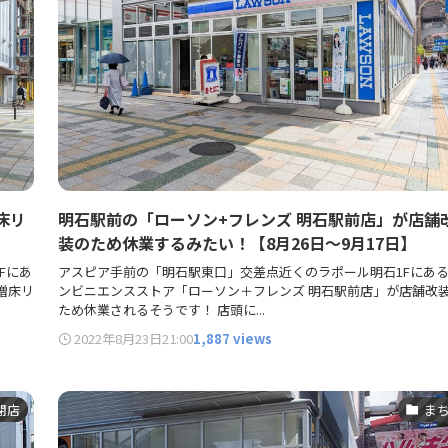
床リ
明石駅前の「ローソン+フレンズ 明石駅前店」が店舗
装のため休業するみたい！【8月26日～9月17日】
Fにあ
アスピア手前の「明石駅東口」交差点近くのラポール明石1Fにあ
増床リ
ンビニエンスストア「ローソン＋フレンズ 明石駅前店」が店舗改
ため休業されるそうです！ 店頭に...
2022年8月23日
21:00
1,887 views
閉店
ま