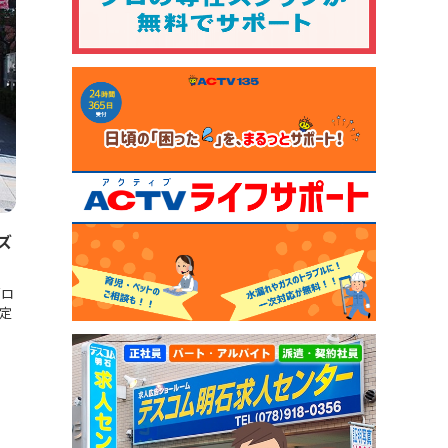
ズ
「ロ
予定