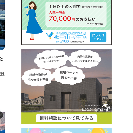
た
遊性
店