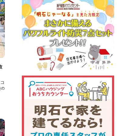
改
るコ
装の
ち