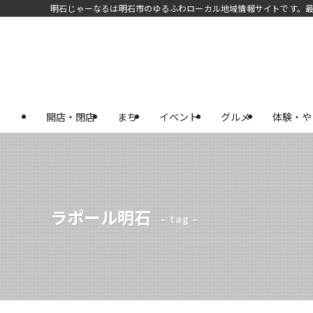
明石じゃーなるは明石市のゆるふわローカル地域情報サイトです。
開店・閉店
まち
イベント
グルメ
体験・や
ラポール明石
– tag –