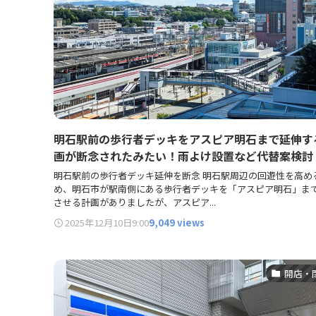
明石駅前の歩行者デッキをアスピア明石まで延伸す
画が断念されたみたい！雨よけ設置など代替案検討
明石駅前の歩行者デッキ延伸を断念 明石駅周辺の回遊性を高め
め、明石市が駅南側にある歩行者デッキを「アスピア明石」ま
させる計画がありましたが、アスピア...
2025年12月10日
9:00
9,049 views
開店・