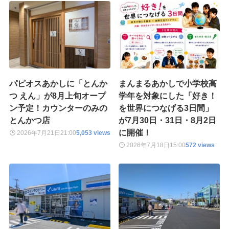
パピオスあかしに「とんか
まんまるあかしで小学校高
つ えん」が8月上旬オープ
学年を対象にした「好き！
ン予定！カウンターのみの
を世界につなげる3日間」
とんかつ店
が7月30日・31日・8月2日
に開催！
2026年7月21日
21:00
5,053 views
2026年7月18日
15:00
572 views