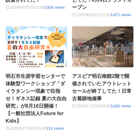
ープン
2026年8月5日
21:00
2,926 views
2026年8月2日
21:00
3,471 views
明石市生涯学習センターで
アスピア明石南館2階で開
体験型ワークショップ「ダ
催されていたアウトレット
イラタンシー現象で目指
セールが終了してた！日常
せ！ギネス記録 夏の大自由
古着跡地催事
研究」が8月16日開催！
2026年7月23日
9:00
3,402 views
【一般社団法人Future for
Kids】
2026年7月30日
15:00
312 views