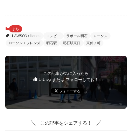
まち
LAWSON+friends
コンビニ
ラポール明石
ローソン
ローソン＋フレンズ
明石駅
明石駅東口
東仲ノ町
この記事が気に入ったら
いいね または フォローしてね！
この記事をシェアする！