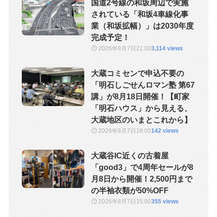
国道2号線の和坂周辺で実施
されている「和坂4車線化事
業（和坂拡幅）」は2030年度
完成予定！
2026年8月7日
21:00
3,114 views
大蔵コミセンで申込不要の
「明石しごせんロマン塾 第67
講」が8月18日開催！【町家
「明石ハウス」から見える、
大蔵地区のいまとこれから】
2026年8月7日
18:00
142 views
大蔵谷IC近くの古着屋
「good3」で4周年セールが8
月8日から開催！2,500円まで
の半袖衣類が50%OFF
2026年8月7日
15:00
355 views