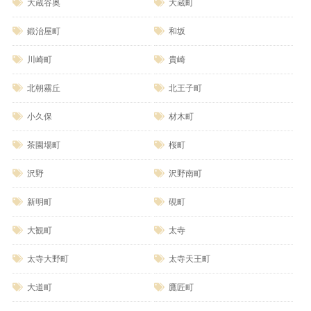
大蔵谷奥
大蔵町
鍛治屋町
和坂
川崎町
貴崎
北朝霧丘
北王子町
小久保
材木町
茶園場町
桜町
沢野
沢野南町
新明町
硯町
大観町
太寺
太寺大野町
太寺天王町
大道町
鷹匠町