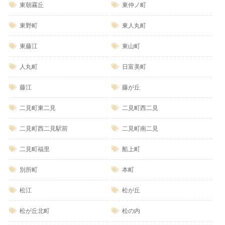
東朝霧丘
東仲ノ町
東野町
東人丸町
東藤江
東山町
人丸町
日富美町
藤江
藤が丘
二見町東二見
二見町西二見
二見町西二見駅前
二見町南二見
二見町福里
船上町
別所町
本町
松江
松が丘
松が丘北町
松の内