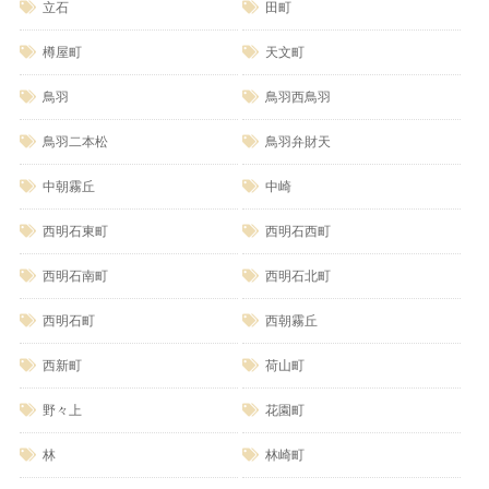
立石
田町
樽屋町
天文町
鳥羽
鳥羽西鳥羽
鳥羽二本松
鳥羽弁財天
中朝霧丘
中崎
西明石東町
西明石西町
西明石南町
西明石北町
西明石町
西朝霧丘
西新町
荷山町
野々上
花園町
林
林崎町