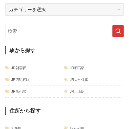
イ
カ
ブ
テ
ゴ
リ
ー
駅から探す
JR朝霧駅
JR明石駅
JR西明石駅
JR大久保駅
JR魚住駅
JR土山駅
住所から探す
相生町
明石公園