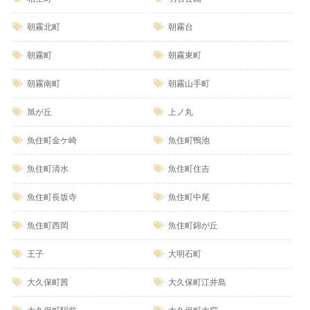
朝霧北町
朝霧台
朝霧町
朝霧東町
朝霧南町
朝霧山手町
旭が丘
上ノ丸
魚住町金ケ崎
魚住町鴨池
魚住町清水
魚住町住吉
魚住町長坂寺
魚住町中尾
魚住町西岡
魚住町錦が丘
王子
大明石町
大久保町茜
大久保町江井島