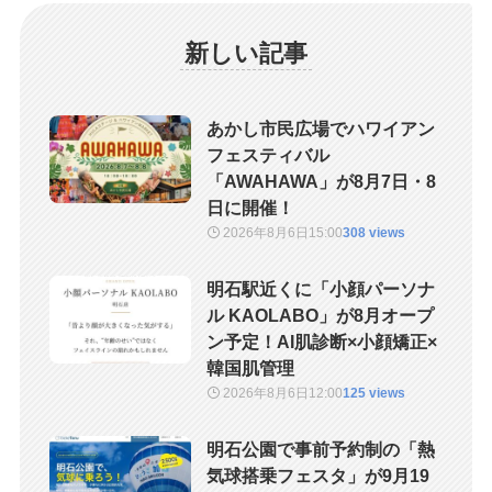
新しい記事
あかし市民広場でハワイアン
フェスティバル
「AWAHAWA」が8月7日・8
日に開催！
2026年8月6日
15:00
308 views
明石駅近くに「小顔パーソナ
ル KAOLABO」が8月オープ
ン予定！AI肌診断×小顔矯正×
韓国肌管理
2026年8月6日
12:00
125 views
明石公園で事前予約制の「熱
気球搭乗フェスタ」が9月19