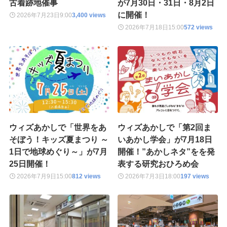
古着跡地催事
が7月30日・31日・8月2日
に開催！
2026年7月23日
9:00
3,400 views
2026年7月18日
15:00
572 views
ウィズあかしで「世界をあ
ウィズあかしで「第2回ま
そぼう！キッズ夏まつり ～
いあかし学会」が7月18日
1日で地球めぐり～」が7月
開催！”あかしネタ”をを発
25日開催！
表する研究おひろめ会
2026年7月9日
15:00
812 views
2026年7月3日
18:00
197 views