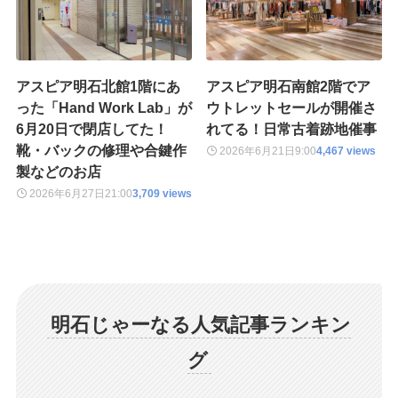
アスピア明石北館1階にあ
アスピア明石南館2階でア
った「Hand Work Lab」が
ウトレットセールが開催さ
6月20日で閉店してた！
れてる！日常古着跡地催事
靴・バックの修理や合鍵作
2026年6月21日
9:00
4,467 views
製などのお店
2026年6月27日
21:00
3,709 views
明石じゃーなる人気記事ランキン
グ