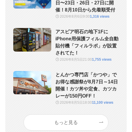
日〜23日・26日・27日に開
催！8月10日から先着順受付
2026年8月6日
9:00
1,316 views
アスピア明石の地下1Fに
iPhone用保護フィルム全自動
貼付機「フィルラボ」が設置
されてた！
2026年8月5日
21:00
1,755 views
とんかつ専門店「かつや」で
お得な感謝祭が8月7日～14日
開催！カツ丼や定食、カツカ
レーが150円OFF！
2026年8月5日
18:00
11,100 views
もっと見る