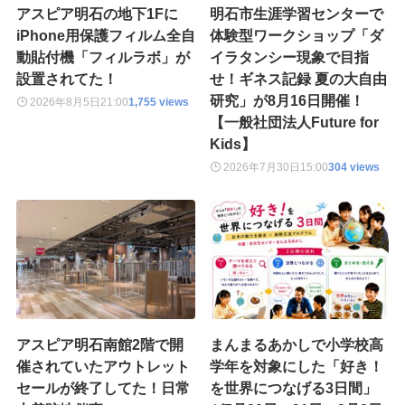
アスピア明石の地下1Fに
明石市生涯学習センターで
iPhone用保護フィルム全自
体験型ワークショップ「ダ
動貼付機「フィルラボ」が
イラタンシー現象で目指
設置されてた！
せ！ギネス記録 夏の大自由
研究」が8月16日開催！
2026年8月5日
21:00
1,755 views
【一般社団法人Future for
Kids】
2026年7月30日
15:00
304 views
アスピア明石南館2階で開
まんまるあかしで小学校高
催されていたアウトレット
学年を対象にした「好き！
セールが終了してた！日常
を世界につなげる3日間」