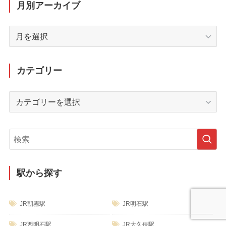
月別アーカイブ
月
別
ア
ー
カテゴリー
カ
イ
カ
ブ
テ
ゴ
リ
ー
駅から探す
JR朝霧駅
JR明石駅
JR西明石駅
JR大久保駅