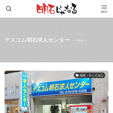
MENU
テスコム明石求人センター
– tag –
体験・やってみた