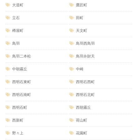
大道町
鷹匠町
立石
田町
樽屋町
天文町
鳥羽
鳥羽西鳥羽
鳥羽二本松
鳥羽弁財天
中朝霧丘
中崎
西明石東町
西明石西町
西明石南町
西明石北町
西明石町
西朝霧丘
西新町
荷山町
野々上
花園町