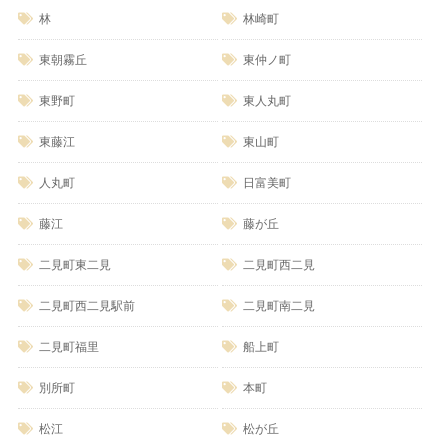
林
林崎町
東朝霧丘
東仲ノ町
東野町
東人丸町
東藤江
東山町
人丸町
日富美町
藤江
藤が丘
二見町東二見
二見町西二見
二見町西二見駅前
二見町南二見
二見町福里
船上町
別所町
本町
松江
松が丘