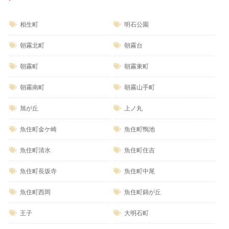
相生町
明石公園
朝霧北町
朝霧台
朝霧町
朝霧東町
朝霧南町
朝霧山手町
旭が丘
上ノ丸
魚住町金ケ崎
魚住町鴨池
魚住町清水
魚住町住吉
魚住町長坂寺
魚住町中尾
魚住町西岡
魚住町錦が丘
王子
大明石町