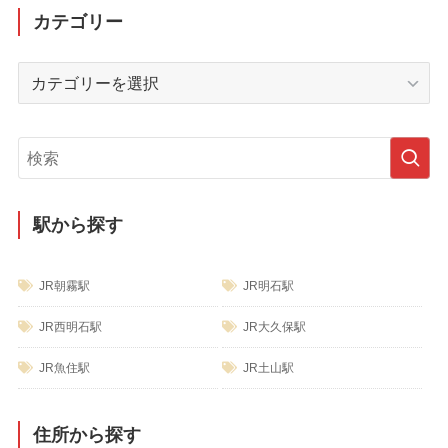
ー
カテゴリー
カ
イ
カ
ブ
テ
ゴ
リ
ー
駅から探す
JR朝霧駅
JR明石駅
JR西明石駅
JR大久保駅
JR魚住駅
JR土山駅
住所から探す