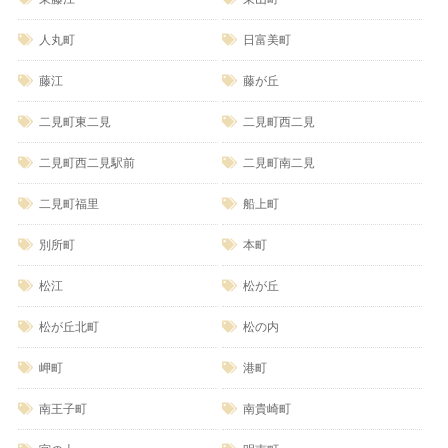
人丸町
日富美町
藤江
藤が丘
二見町東二見
二見町西二見
二見町西二見駅前
二見町南二見
二見町福里
船上町
別所町
本町
松江
松が丘
松が丘北町
松の内
岬町
港町
南王子町
南貴崎町