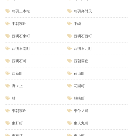
鳥羽二本松
鳥羽弁財天
中朝霧丘
中崎
西明石東町
西明石西町
西明石南町
西明石北町
西明石町
西朝霧丘
西新町
荷山町
野々上
花園町
林
林崎町
東朝霧丘
東仲ノ町
東野町
東人丸町
東藤江
東山町