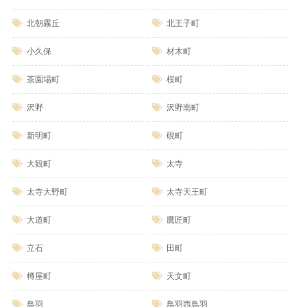
北朝霧丘
北王子町
小久保
材木町
茶園場町
桜町
沢野
沢野南町
新明町
硯町
大観町
太寺
太寺大野町
太寺天王町
大道町
鷹匠町
立石
田町
樽屋町
天文町
鳥羽
鳥羽西鳥羽