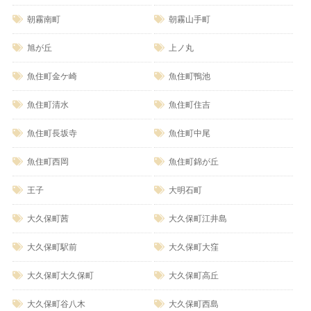
朝霧南町
朝霧山手町
旭が丘
上ノ丸
魚住町金ケ崎
魚住町鴨池
魚住町清水
魚住町住吉
魚住町長坂寺
魚住町中尾
魚住町西岡
魚住町錦が丘
王子
大明石町
大久保町茜
大久保町江井島
大久保町駅前
大久保町大窪
大久保町大久保町
大久保町高丘
大久保町谷八木
大久保町西島