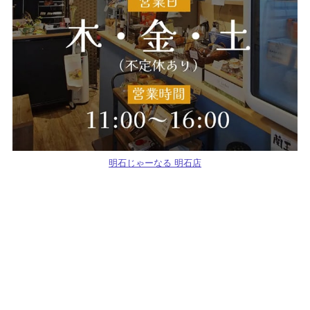
明石じゃーなる 明石店