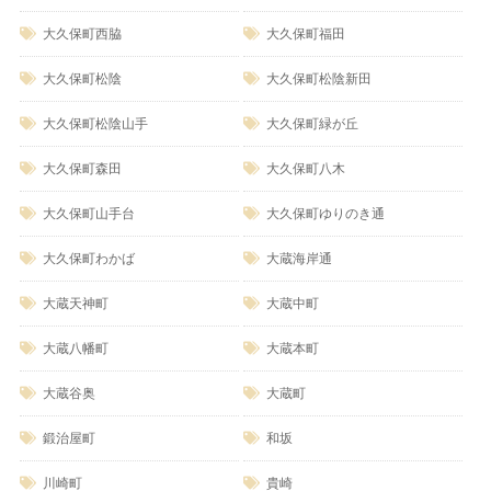
大久保町西脇
大久保町福田
大久保町松陰
大久保町松陰新田
大久保町松陰山手
大久保町緑が丘
大久保町森田
大久保町八木
大久保町山手台
大久保町ゆりのき通
大久保町わかば
大蔵海岸通
大蔵天神町
大蔵中町
大蔵八幡町
大蔵本町
大蔵谷奥
大蔵町
鍛治屋町
和坂
川崎町
貴崎